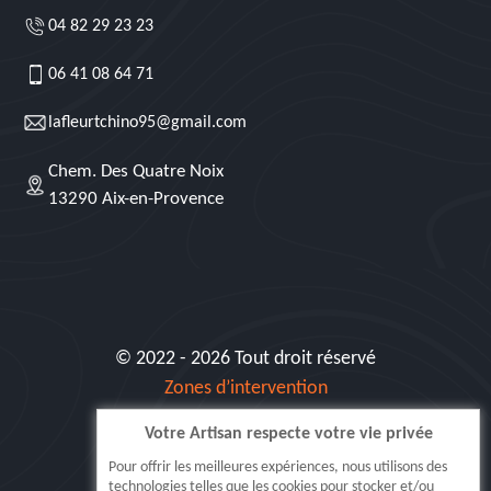
04 82 29 23 23
06 41 08 64 71
lafleurtchino95@gmail.com
Chem. Des Quatre Noix
13290 Aix-en-Provence
© 2022 - 2026 Tout droit réservé
Zones d’intervention
Votre Artisan respecte votre vie privée
Siret: 515 062 404 000 30
Pour offrir les meilleures expériences, nous utilisons des
technologies telles que les cookies pour stocker et/ou