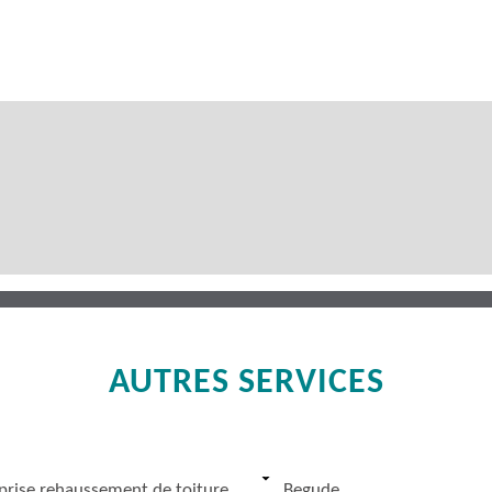
AUTRES SERVICES
prise rehaussement de toiture
Begude