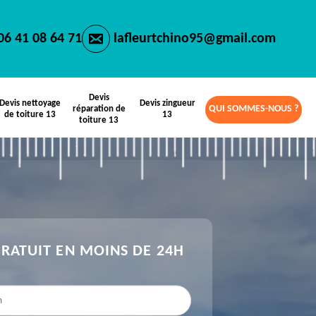
06 41 08 64 71
lafleurtchino95@gmail.com
Devis
Devis nettoyage
Devis zingueur
QUI SOMMES-NOUS ?
réparation de
de toiture 13
13
toiture 13
GRATUIT EN MOINS DE 24H