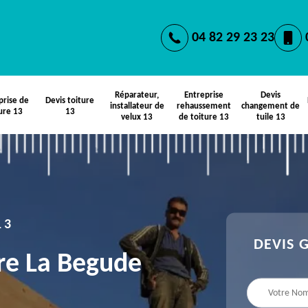
04 82 29 23 23
Réparateur,
Entreprise
Devis
prise de
Devis toiture
installateur de
rehaussement
changement de
ure 13
13
velux 13
de toiture 13
tuile 13
13
DEVIS 
re La Begude