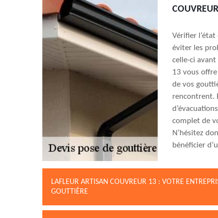
COUVREUR
Vérifier l’éta
éviter les pr
celle-ci avant
13 vous offre
de vos goutti
rencontrent. 
d’évacuations
complet de vo
N’hésitez donc
bénéficier d
LAFLEUR ARTISAN COUVREUR 13 : VOTRE ENTREPRI
GOUTTIÈRE