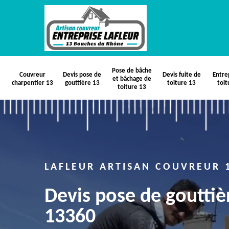
Pose de bâche
Couvreur
Devis pose de
Devis fuite de
Entre
et bâchage de
charpentier 13
gouttière 13
toiture 13
toit
toiture 13
LAFLEUR ARTISAN COUVREUR 
Devis pose de gouttiè
13360