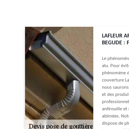
LAFLEUR A
BEGUDE : F
Le phénomène 
alu. Pour évi
phénomène de 
couverture La
nous saurons 
et des produi
professionne
antirouille et
abîmées. Notr
dispose de pl