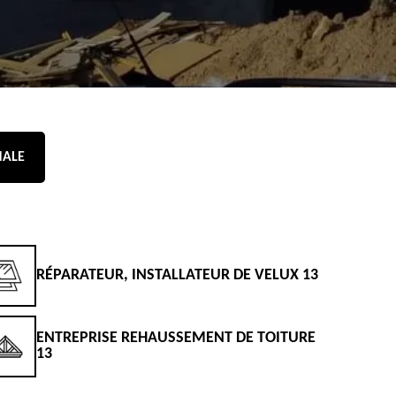
NALE
RÉPARATEUR, INSTALLATEUR DE VELUX 13
D
ENTREPRISE REHAUSSEMENT DE TOITURE
D
13