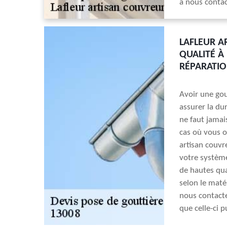
à nous contac
LAFLEUR A
QUALITÉ À
RÉPARATIO
Avoir une gou
assurer la dur
ne faut jamai
cas où vous ob
artisan couvr
votre système
de hautes qua
selon le maté
nous contacte
que celle-ci p