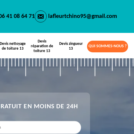
06 41 08 64 71
lafleurtchino95@gmail.com
Devis
Devis nettoyage
Devis zingueur
QUI SOMMES-NOUS ?
réparation de
de toiture 13
13
toiture 13
GRATUIT EN MOINS DE 24H