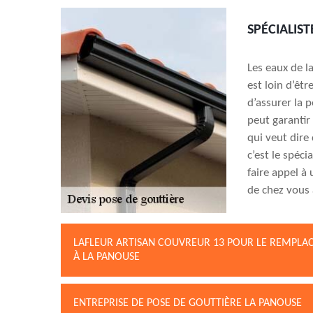
SPÉCIALIS
Les eaux de la
est loin d’êtr
d’assurer la p
peut garantir
qui veut dire 
c’est le spéci
faire appel à
de chez vous 
LAFLEUR ARTISAN COUVREUR 13 POUR LE REMPLA
À LA PANOUSE
ENTREPRISE DE POSE DE GOUTTIÈRE LA PANOUSE