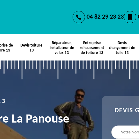
04 82 29 23 23
Réparateur,
Entreprise
Devis
prise de
Devis toiture
installateur de
rehaussement
changement de
ure 13
13
velux 13
de toiture 13
tuile 13
13
DEVIS 
re La Panouse