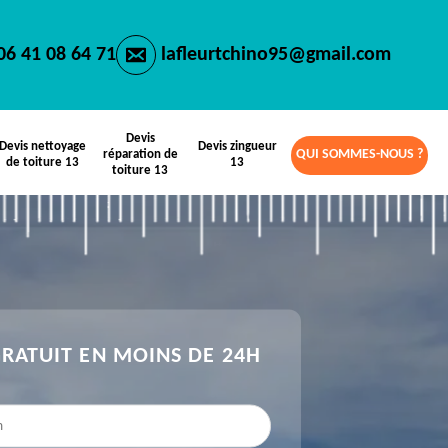
06 41 08 64 71
lafleurtchino95@gmail.com
Devis
Devis nettoyage
Devis zingueur
QUI SOMMES-NOUS ?
réparation de
de toiture 13
13
toiture 13
GRATUIT EN MOINS DE 24H