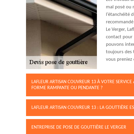
mal posé ou 
l’étanchéité d
recommandé de
Le Verger, Laf
contact pour 
pouvons inte
toujours des 
vous preniez 
LAFLEUR ARTISAN COUVREUR 13 À VOTRE SERVICE 
FORME RAMPANTE OU PENDANTE ?
LAFLEUR ARTISAN COUVREUR 13 : LA GOUTTIÈRE
ENTREPRISE DE POSE DE GOUTTIÈRE LE VERGER