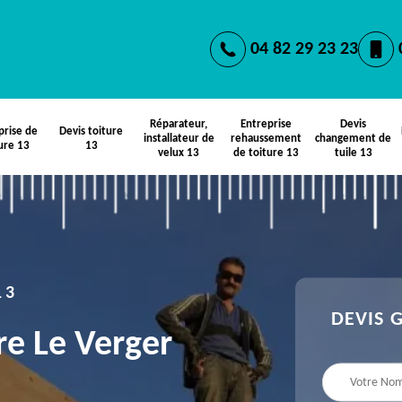
04 82 29 23 23
Réparateur,
Entreprise
Devis
prise de
Devis toiture
installateur de
rehaussement
changement de
ure 13
13
velux 13
de toiture 13
tuile 13
13
DEVIS 
re Le Verger