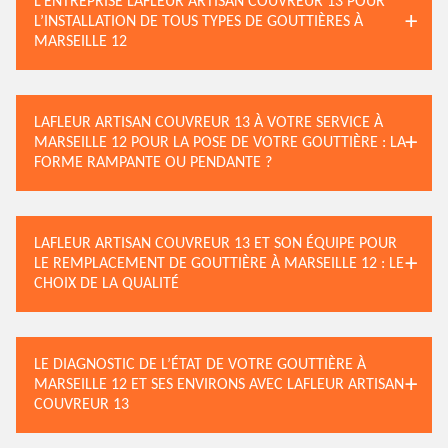
L’ENTREPRISE LAFLEUR ARTISAN COUVREUR 13 POUR
L’INSTALLATION DE TOUS TYPES DE GOUTTIÈRES À
MARSEILLE 12
LAFLEUR ARTISAN COUVREUR 13 À VOTRE SERVICE À
MARSEILLE 12 POUR LA POSE DE VOTRE GOUTTIÈRE : LA
FORME RAMPANTE OU PENDANTE ?
LAFLEUR ARTISAN COUVREUR 13 ET SON ÉQUIPE POUR
LE REMPLACEMENT DE GOUTTIÈRE À MARSEILLE 12 : LE
CHOIX DE LA QUALITÉ
LE DIAGNOSTIC DE L’ÉTAT DE VOTRE GOUTTIÈRE À
MARSEILLE 12 ET SES ENVIRONS AVEC LAFLEUR ARTISAN
COUVREUR 13