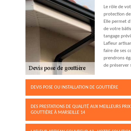
Le rôle de vo
protection de
Elle permet d
de votre bâtis
tangage prévi
Lafleur artisa
faire de ses 
prendrons éga
de préserver s
DEVIS POSE OU INSTALLATION DE GOUTTIÈRE
DES PRESTATIONS DE QUALITÉ AUX MEILLEURS PRI
GOUTTIÈRE À MARSEILLE 14