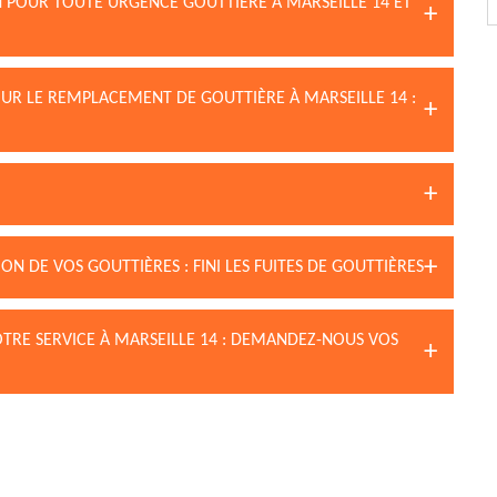
N POUR TOUTE URGENCE GOUTTIÈRE À MARSEILLE 14 ET
OUR LE REMPLACEMENT DE GOUTTIÈRE À MARSEILLE 14 :
N DE VOS GOUTTIÈRES : FINI LES FUITES DE GOUTTIÈRES
OTRE SERVICE À MARSEILLE 14 : DEMANDEZ-NOUS VOS