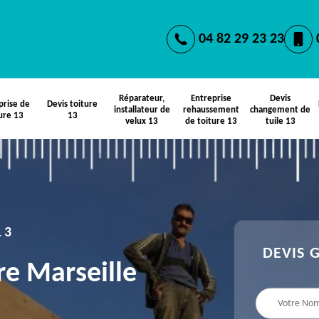
04 82 29 23 23
Réparateur,
Entreprise
Devis
prise de
Devis toiture
installateur de
rehaussement
changement de
ure 13
13
velux 13
de toiture 13
tuile 13
13
DEVIS 
re Marseille