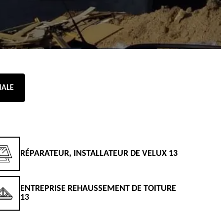
NALE
RÉPARATEUR, INSTALLATEUR DE VELUX 13
D
ENTREPRISE REHAUSSEMENT DE TOITURE
D
13