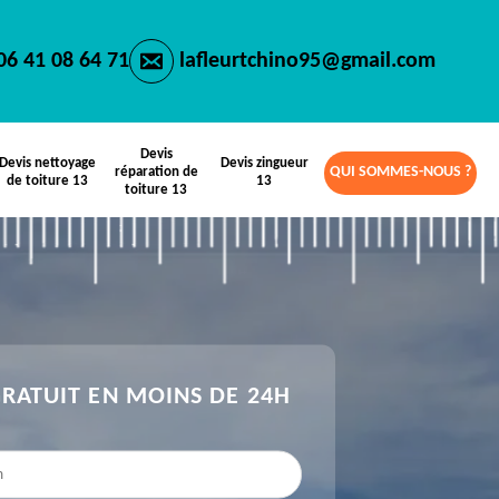
06 41 08 64 71
lafleurtchino95@gmail.com
Devis
Devis nettoyage
Devis zingueur
QUI SOMMES-NOUS ?
réparation de
de toiture 13
13
toiture 13
GRATUIT EN MOINS DE 24H