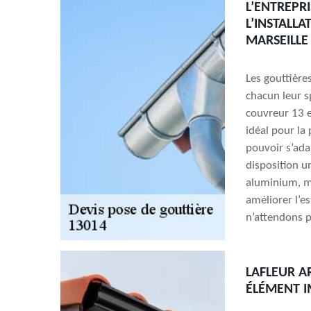
L’ENTREPR
L’INSTALLA
MARSEILLE
Les gouttière
chacun leur sp
couvreur 13 e
idéal pour la
pouvoir s’ada
disposition u
aluminium, ma
améliorer l’e
n’attendons 
LAFLEUR A
ÉLÉMENT 