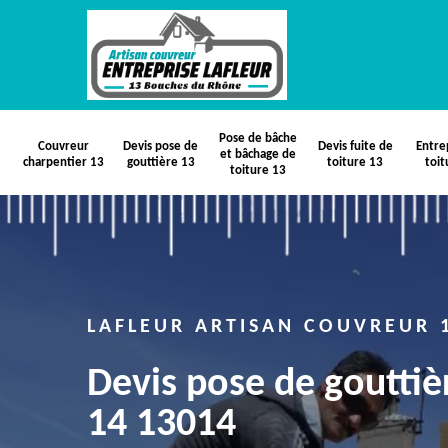
Pose de bâche
Couvreur
Devis pose de
Devis fuite de
Entre
et bâchage de
charpentier 13
gouttière 13
toiture 13
toit
toiture 13
LAFLEUR ARTISAN COUVREUR 
Devis pose de gouttiè
14 13014