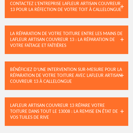
CONTACTEZ L’ENTREPRISE LAFLEUR ARTISAN COUVREUR
13 POUR LA RÉFECTION DE VOTRE TOIT À CALLELONGUE
LA RÉPARATION DE VOTRE TOITURE ENTRE LES MAINS DE
LAFLEUR ARTISAN COUVREUR 13 : LA RÉPARATION DE
VOTRE FAÎTAGE ET FAÎTIÈRES
BÉNÉFICIEZ D’UNE INTERVENTION SUR-MESURE POUR LA
RÉPARATION DE VOTRE TOITURE AVEC LAFLEUR ARTISAN
COUVREUR 13 À CALLELONGUE
LAFLEUR ARTISAN COUVREUR 13 RÉPARE VOTRE
TOITURE DANS TOUT LE 13008 : LA REMISE EN ÉTAT DE
VOS TUILES DE RIVE