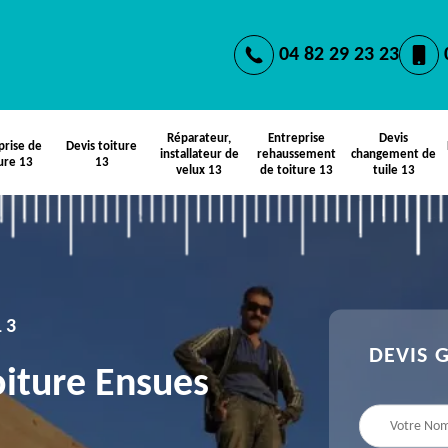
04 82 29 23 23
Réparateur,
Entreprise
Devis
prise de
Devis toiture
installateur de
rehaussement
changement de
ure 13
13
velux 13
de toiture 13
tuile 13
13
DEVIS 
oiture Ensues