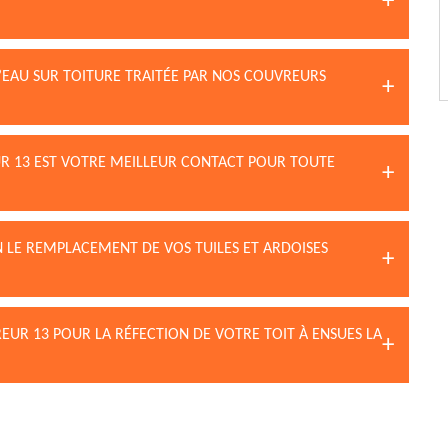
D’EAU SUR TOITURE TRAITÉE PAR NOS COUVREURS
UR 13 EST VOTRE MEILLEUR CONTACT POUR TOUTE
 LE REMPLACEMENT DE VOS TUILES ET ARDOISES
EUR 13 POUR LA RÉFECTION DE VOTRE TOIT À ENSUES LA