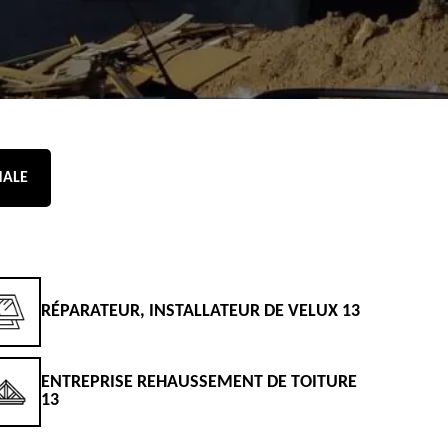
NALE
RÉPARATEUR, INSTALLATEUR DE VELUX 13
D
ENTREPRISE REHAUSSEMENT DE TOITURE
D
13