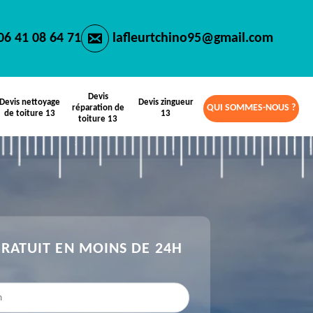
06 41 08 64 71
lafleurtchino95@gmail.com
Devis
Devis nettoyage
Devis zingueur
QUI SOMMES-NOUS ?
réparation de
de toiture 13
13
toiture 13
GRATUIT EN MOINS DE 24H