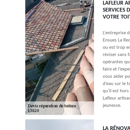
LAFLEUR A
SERVICES 
VOTRE TOI
L’entreprise 
Ensues La Red
ou est trop 
réviser sans 
opérantes que
faire et l’ex
vous aider po
d’eau sur le t
qu’il est hor
Lafleur artis
jeunesse.
LA RÉNOVA