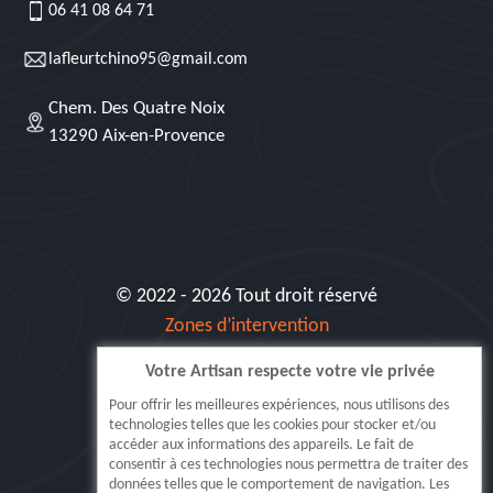
06 41 08 64 71
lafleurtchino95@gmail.com
Chem. Des Quatre Noix
13290 Aix-en-Provence
© 2022 - 2026 Tout droit réservé
Zones d’intervention
Votre Artisan respecte votre vie privée
Siret: 515 062 404 000 30
Pour offrir les meilleures expériences, nous utilisons des
technologies telles que les cookies pour stocker et/ou
accéder aux informations des appareils. Le fait de
consentir à ces technologies nous permettra de traiter des
données telles que le comportement de navigation. Les