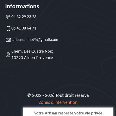
Informations
04 82 29 23 23
06 41 08 64 71
lafleurtchino95@gmail.com
Chem. Des Quatre Noix
13290 Aix-en-Provence
© 2022 - 2026 Tout droit réservé
Zones d’intervention
Votre Artisan respecte votre vie privée
Siret: 515 062 404 000 30