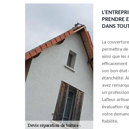
L’ENTREPR
PRENDRE E
DANS TOUT
La couvertur
permettra de 
ainsi que les
efficacement s
son bon état 
étanchéité. A
avez remarqué 
un profession
Lafleur artis
évaluation ri
votre demand
fiabilité.