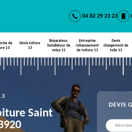
04 82 29 23 23
Réparateur,
Entreprise
Devis
prise de
Devis toiture
installateur de
rehaussement
changement de
ure 13
13
velux 13
de toiture 13
tuile 13
13
DEVIS 
iture Saint
3920