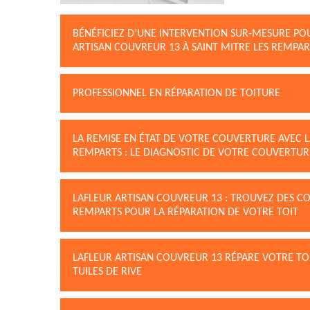
BÉNÉFICIEZ D’UNE INTERVENTION SUR-MESURE PO
ARTISAN COUVREUR 13 À SAINT MITRE LES REMPAR
PROFESSIONNEL EN RÉPARATION DE TOITURE
LA REMISE EN ÉTAT DE VOTRE COUVERTURE AVEC L
REMPARTS : LE DIAGNOSTIC DE VOTRE COUVERTUR
LAFLEUR ARTISAN COUVREUR 13 : TROUVEZ DES CO
REMPARTS POUR LA RÉPARATION DE VOTRE TOIT
LAFLEUR ARTISAN COUVREUR 13 RÉPARE VOTRE TOI
TUILES DE RIVE