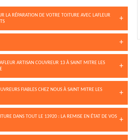
UR LA RÉPARATION DE VOTRE TOITURE AVEC LAFLEUR
TS
AFLEUR ARTISAN COUVREUR 13 À SAINT MITRE LES
E
UVREURS FIABLES CHEZ NOUS À SAINT MITRE LES
TURE DANS TOUT LE 13920 : LA REMISE EN ÉTAT DE VOS