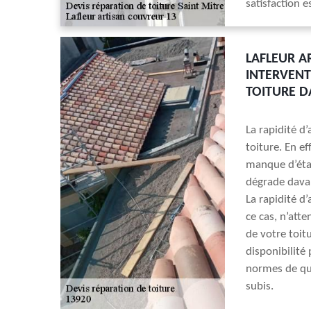
satisfaction e
LAFLEUR A
INTERVENT
TOITURE D
La rapidité d
toiture. En e
manque d’étan
dégrade davan
La rapidité d
ce cas, n’att
de votre toit
disponibilité
normes de qua
subis.