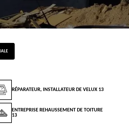
NALE
RÉPARATEUR, INSTALLATEUR DE VELUX 13
D
ENTREPRISE REHAUSSEMENT DE TOITURE
D
13