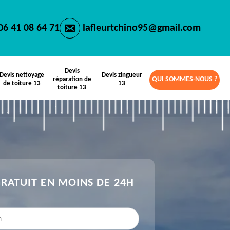
06 41 08 64 71
lafleurtchino95@gmail.com
Devis
Devis nettoyage
Devis zingueur
QUI SOMMES-NOUS ?
réparation de
de toiture 13
13
toiture 13
GRATUIT EN MOINS DE 24H