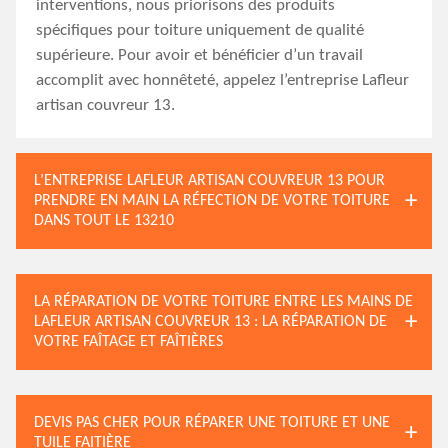
interventions, nous priorisons des produits
spécifiques pour toiture uniquement de qualité
supérieure. Pour avoir et bénéficier d’un travail
accomplit avec honnêteté, appelez l’entreprise Lafleur
artisan couvreur 13.
L’ENTREPRISE LAFLEUR ARTISAN COUVREUR 13 POUR
PRENDRE EN MAIN LA RÉFECTION DE VOTRE TOITURE
DANS TOUT LE 13210
LA RÉPARATION DE VOTRE TOITURE ENTRE LES MAINS DE
LAFLEUR ARTISAN COUVREUR 13 : LA RÉPARATION DE
VOTRE FAÎTAGE ET FAÎTIÈRES
DEVIS PAS CHER POUR RÉPARER UNE TOITURE ET UNE
TUILE FAITIÈRE