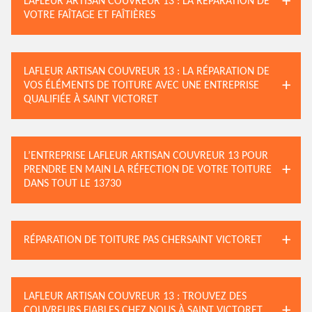
LAFLEUR ARTISAN COUVREUR 13 : LA RÉPARATION DE
VOTRE FAÎTAGE ET FAÎTIÈRES
LAFLEUR ARTISAN COUVREUR 13 : LA RÉPARATION DE
VOS ÉLÉMENTS DE TOITURE AVEC UNE ENTREPRISE
QUALIFIÉE À SAINT VICTORET
L’ENTREPRISE LAFLEUR ARTISAN COUVREUR 13 POUR
PRENDRE EN MAIN LA RÉFECTION DE VOTRE TOITURE
DANS TOUT LE 13730
RÉPARATION DE TOITURE PAS CHERSAINT VICTORET
LAFLEUR ARTISAN COUVREUR 13 : TROUVEZ DES
COUVREURS FIABLES CHEZ NOUS À SAINT VICTORET