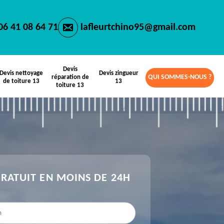
06 41 08 64 71
lafleurtchino95@gmail.com
Devis
Devis nettoyage
Devis zingueur
QUI SOMMES-NOUS ?
réparation de
de toiture 13
13
toiture 13
GRATUIT EN MOINS DE 24H