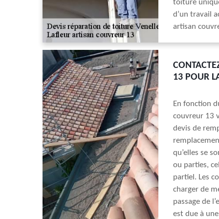
toiture uniqu
d’un travail 
artisan couvr
CONTACTEZ
13 POUR L
En fonction du
couvreur 13 v
devis de remp
remplacement 
qu’elles se s
ou parties, c
partiel. Les 
charger de me
passage de l’
est due à un