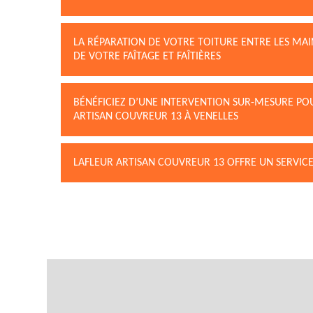
LA RÉPARATION DE VOTRE TOITURE ENTRE LES MAI
DE VOTRE FAÎTAGE ET FAÎTIÈRES
BÉNÉFICIEZ D’UNE INTERVENTION SUR-MESURE PO
ARTISAN COUVREUR 13 À VENELLES
LAFLEUR ARTISAN COUVREUR 13 OFFRE UN SERVICE