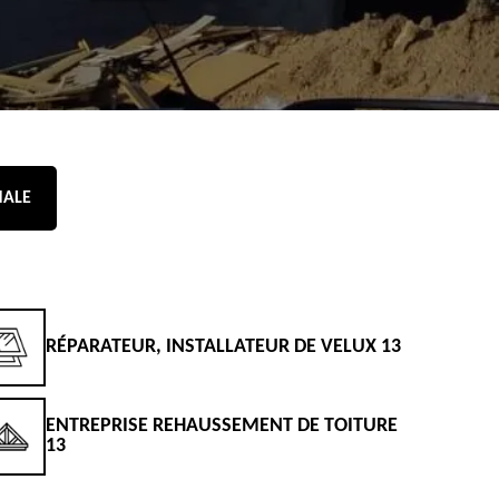
NALE
RÉPARATEUR, INSTALLATEUR DE VELUX 13
D
ENTREPRISE REHAUSSEMENT DE TOITURE
D
13