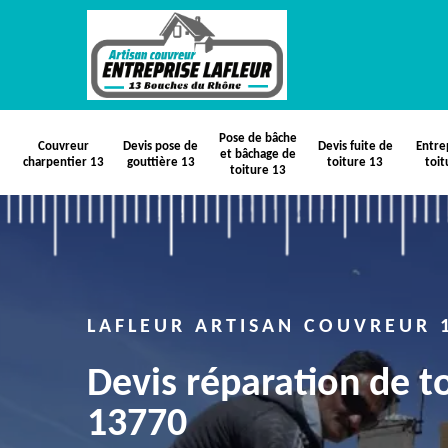
Pose de bâche
Couvreur
Devis pose de
Devis fuite de
Entre
et bâchage de
charpentier 13
gouttière 13
toiture 13
toit
toiture 13
LAFLEUR ARTISAN COUVREUR 
Devis réparation de t
13770