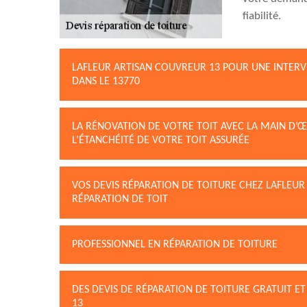
fiabilité.
LAFLEUR ARTISAN COUVREUR 13 POUR UNE INTERV
DANS LE 13770
LA RÉNOVATION DE VOTRE TOIT AVEC LA MAIN D’Œ
L’ÉTANCHÉITÉ DE VOTRE TOIT ASSURÉE
VOS DEVIS RÉPARATION DE TOITURE CHEZ LAFLEUR
RÉPARATION DE TOIT
PROFESSIONNEL EN RÉPARATION DE TOITURE
DES DEVIS DE RÉPARATION DE TOITURE GRATUIT 
13