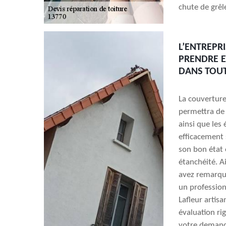
chute de grêl
L’ENTREPR
PRENDRE E
DANS TOUT
La couvertur
permettra de 
ainsi que les
efficacement s
son bon état 
étanchéité. A
avez remarqué 
un profession
Lafleur artis
évaluation ri
votre demand