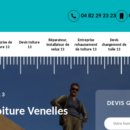
04 82 29 23 23
Réparateur,
Entreprise
Devis
prise de
Devis toiture
installateur de
rehaussement
changement de
ure 13
13
velux 13
de toiture 13
tuile 13
13
DEVIS 
oiture Venelles