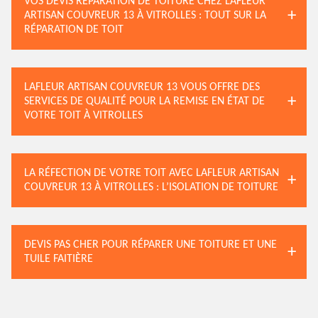
VOS DEVIS RÉPARATION DE TOITURE CHEZ LAFLEUR
ARTISAN COUVREUR 13 À VITROLLES : TOUT SUR LA
RÉPARATION DE TOIT
LAFLEUR ARTISAN COUVREUR 13 VOUS OFFRE DES
SERVICES DE QUALITÉ POUR LA REMISE EN ÉTAT DE
VOTRE TOIT À VITROLLES
LA RÉFECTION DE VOTRE TOIT AVEC LAFLEUR ARTISAN
COUVREUR 13 À VITROLLES : L’ISOLATION DE TOITURE
DEVIS PAS CHER POUR RÉPARER UNE TOITURE ET UNE
TUILE FAITIÈRE