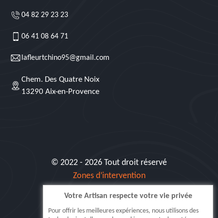
04 82 29 23 23
06 41 08 64 71
lafleurtchino95@gmail.com
Chem. Des Quatre Noix
13290 Aix-en-Provence
© 2022 - 2026 Tout droit réservé
Zones d’intervention
Votre Artisan respecte votre vie privée
Siret: 515 062 404 000 30
Pour offrir les meilleures expériences, nous utilisons des