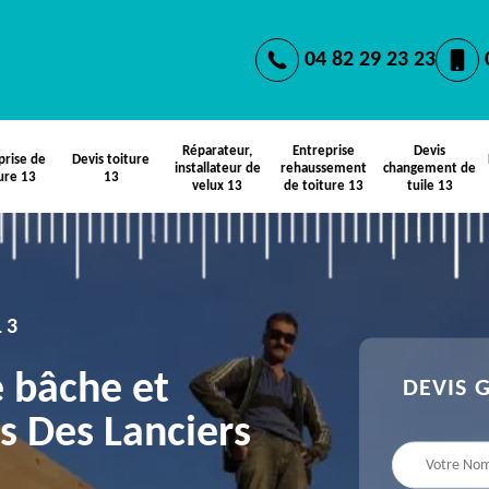
04 82 29 23 23
Réparateur,
Entreprise
Devis
prise de
Devis toiture
installateur de
rehaussement
changement de
ure 13
13
velux 13
de toiture 13
tuile 13
13
e bâche et
DEVIS 
s Des Lanciers