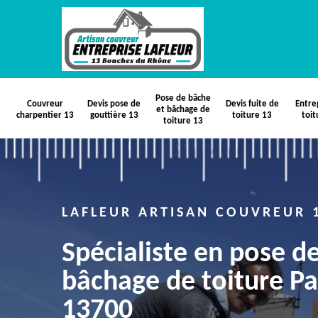
Pose de bâche
Couvreur
Devis pose de
Devis fuite de
Entre
et bâchage de
charpentier 13
gouttière 13
toiture 13
toit
toiture 13
LAFLEUR ARTISAN COUVREUR 
Spécialiste en pose d
bâchage de toiture Pa
13700