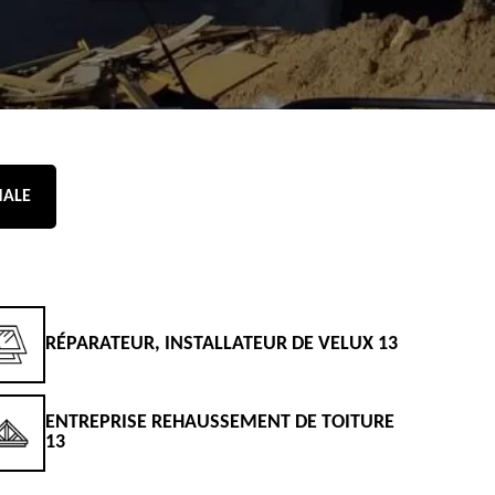
NALE
RÉPARATEUR, INSTALLATEUR DE VELUX 13
D
ENTREPRISE REHAUSSEMENT DE TOITURE
D
13