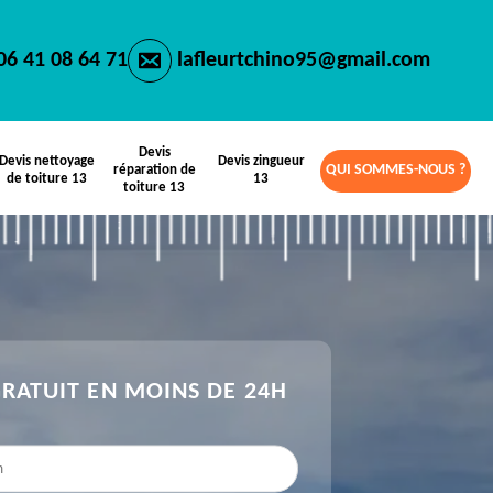
06 41 08 64 71
lafleurtchino95@gmail.com
Devis
Devis nettoyage
Devis zingueur
QUI SOMMES-NOUS ?
réparation de
de toiture 13
13
toiture 13
GRATUIT EN MOINS DE 24H