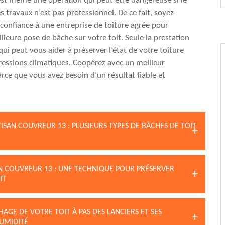
est même une opération qui peut être dangereuse si le
s travaux n’est pas professionnel. De ce fait, soyez
e confiance à une entreprise de toiture agrée pour
lleure pose de bâche sur votre toit. Seule la prestation
 qui peut vous aider à préserver l’état de votre toiture
ressions climatiques. Coopérez avec un meilleur
arce que vous avez besoin d’un résultat fiable et
ISAN COUVREUR 13 : PLUSIEURS TYPES DE BÂCHES DE TOIT
AN COUVREUR 13 : UNE TECHNIQUE POUR PRÉSERVER
IT
AGE DE VOTRE TOIT À PAS DES LANCIERS ET SES
HUMIDITÉ