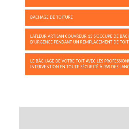
BÂCHAGE DE TOITURE
LAFLEUR ARTISAN COUVREUR 13 S’OCCUPE DE BÂCH
D’URGENCE PENDANT UN REMPLACEMENT DE TOI
LE BÂCHAGE DE VOTRE TOIT AVEC LES PROFESSION
INTERVENTION EN TOUTE SÉCURITÉ À PAS DES LANC