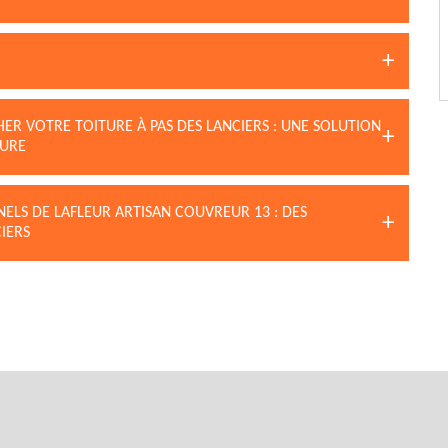
ER VOTRE TOITURE À PAS DES LANCIERS : UNE SOLUTION
TURE
NELS DE LAFLEUR ARTISAN COUVREUR 13 : DES
IERS