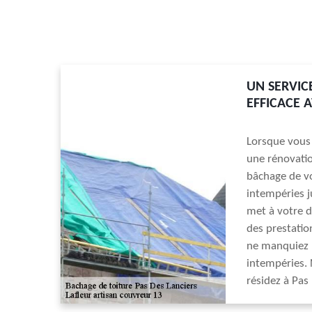
UN SERVIC
EFFICACE 
Lorsque vous 
une rénovation
bâchage de vo
intempéries j
met à votre d
des prestatio
ne manquiez p
intempéries. 
résidez à Pas