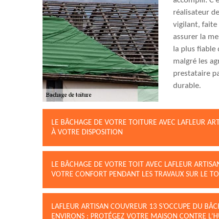
accomplir. C’
réalisateur de
vigilant, fait
assurer la mei
la plus fiable
malgré les ag
prestataire p
durable.
LE BÂCHAGE DE VOTRE TOITURE AVEC LAFLEUR ART
À VOTRE DISPOSITION
LE BÂCHAGE DE VOTRE TOIT AVEC LAFLEUR ARTIS
VOTRE CONFORT PENDANT LES TRAVAUX SUR LE TO
LAFLEUR ARTISAN COUVREUR 13 S’OCCUPE DU BÂCH
ENVIRONS : PROTÉGEZ VOTRE MAISON CONTRE L’