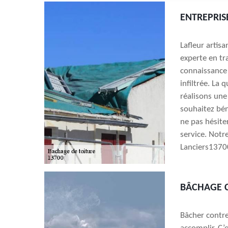
ENTREPRIS
Lafleur artis
experte en tr
connaissance 
infiltrée. La 
réalisons une
souhaitez bén
ne pas hésite
service. Notr
Lanciers13700
BÂCHAGE C
Bâcher contre 