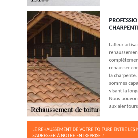
PROFESSIO
CHARPENTE
Lafleur artis
rehaussement
complètement 
rehausser cor
la charpente. 
sommes capab
visant la long
Nous pouvons
aux alentours
LE REHAUSSEMENT DE VOTRE TOITURE ENTRE LES 
S’ADRESSER À NOTRE ENTREPRISE ?