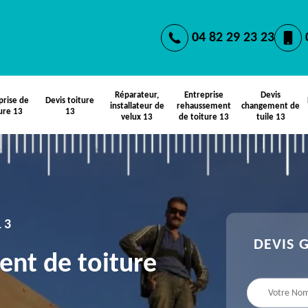
04 82 29 23 23
Réparateur,
Entreprise
Devis
prise de
Devis toiture
installateur de
rehaussement
changement de
ure 13
13
velux 13
de toiture 13
tuile 13
13
DEVIS 
ent de toiture