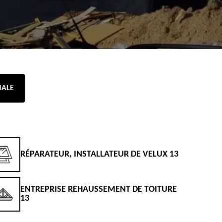
NALE
RÉPARATEUR, INSTALLATEUR DE VELUX 13
D
ENTREPRISE REHAUSSEMENT DE TOITURE
D
13