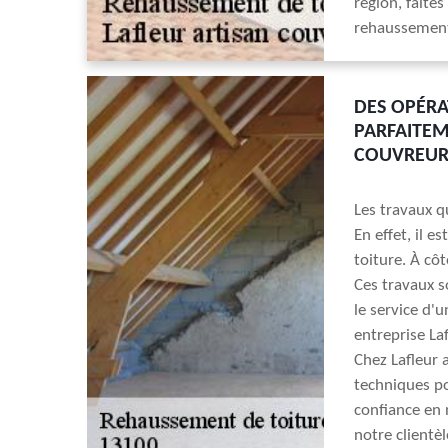
région, faite
rehaussement
DES OPÉRA
PARFAITEM
COUVREUR
Les travaux q
En effet, il e
toiture. À côt
Ces travaux son
le service d'u
entreprise La
Chez Lafleur 
techniques pou
confiance en 
notre clientèl