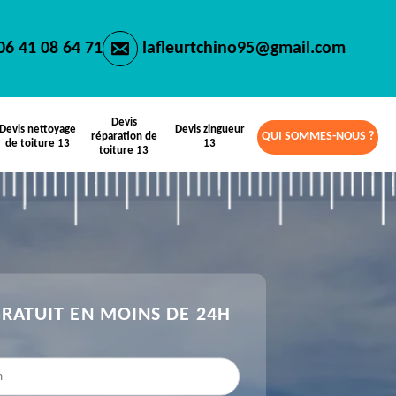
06 41 08 64 71
lafleurtchino95@gmail.com
Devis
Devis nettoyage
Devis zingueur
QUI SOMMES-NOUS ?
réparation de
de toiture 13
13
toiture 13
GRATUIT EN MOINS DE 24H