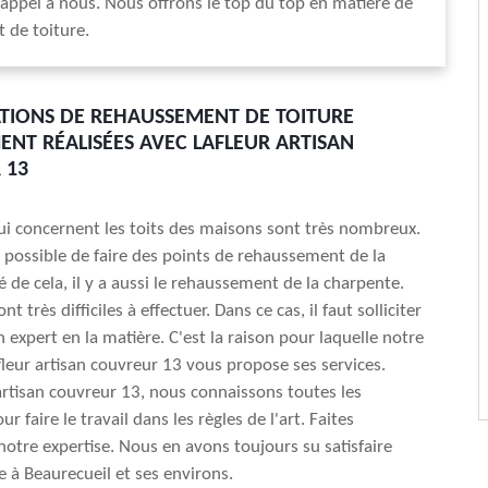
s appel à nous. Nous offrons le top du top en matière de
 de toiture.
TIONS DE REHAUSSEMENT DE TOITURE
ENT RÉALISÉES AVEC LAFLEUR ARTISAN
 13
ui concernent les toits des maisons sont très nombreux.
st possible de faire des points de rehaussement de la
é de cela, il y a aussi le rehaussement de la charpente.
t très difficiles à effectuer. Dans ce cas, il faut solliciter
n expert en la matière. C'est la raison pour laquelle notre
fleur artisan couvreur 13 vous propose ses services.
artisan couvreur 13, nous connaissons toutes les
r faire le travail dans les règles de l'art. Faites
notre expertise. Nous en avons toujours su satisfaire
e à Beaurecueil et ses environs.