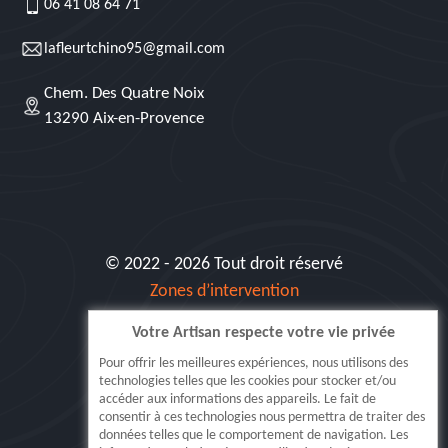
06 41 08 64 71
lafleurtchino95@gmail.com
Chem. Des Quatre Noix
13290 Aix-en-Provence
© 2022 - 2026 Tout droit réservé
Zones d’intervention
Votre Artisan respecte votre vie privée
Siret: 515 062 404 000 30
Pour offrir les meilleures expériences, nous utilisons des
technologies telles que les cookies pour stocker et/ou
accéder aux informations des appareils. Le fait de
consentir à ces technologies nous permettra de traiter des
données telles que le comportement de navigation. Les