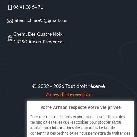
06 41 08 64 71
lafleurtchino95@gmail.com
Chem. Des Quatre Noix
13290 Aix-en-Provence
© 2022 - 2026 Tout droit réservé
Zones d’intervention
Votre Artisan respecte votre vie privée
Siret: 515 062 404 000 30
Pour offrir les meilleures expériences, nous utilisons des
technologies telles que les cookies pour stocker et/ou
accéder aux informations des appareils. Le fait de
consentir à ces technologies nous permettra de traiter des