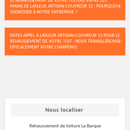
LE REHAUSSEMENT DE VOTRE TOITURE ENTRE LES
MAINS DE LAFLEUR ARTISAN COUVREUR 13 : POURQUOI
S’ADRESSER À NOTRE ENTREPRISE ?
FAITES APPEL À LAFLEUR ARTISAN COUVREUR 13 POUR LE
REHAUSSEMENT DE VOTRE TOIT : NOUS TRAVAILLERONS
EFFICACEMENT VOTRE CHARPENTE
Nous localiser
Rehaussement de toiture La Barque