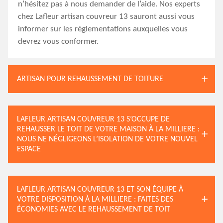
n’hésitez pas à nous demander de l’aide. Nos experts
chez Lafleur artisan couvreur 13 sauront aussi vous
informer sur les règlementations auxquelles vous
devrez vous conformer.
ARTISAN POUR REHAUSSEMENT DE TOITURE
LAFLEUR ARTISAN COUVREUR 13 S’OCCUPE DE
REHAUSSER LE TOIT DE VOTRE MAISON À LA MILLIERE :
NOUS NE NÉGLIGEONS L’ISOLATION DE VOTRE NOUVEL
ESPACE
LAFLEUR ARTISAN COUVREUR 13 ET SON ÉQUIPE À
VOTRE DISPOSITION À LA MILLIERE : FAITES DES
ÉCONOMIES AVEC LE REHAUSSEMENT DE TOIT