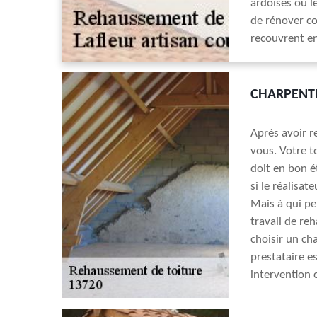
ardoises ou le
de rénover c
recouvrent en
CHARPENTI
Après avoir r
vous. Votre t
doit en bon é
si le réalisa
Mais à qui pe
travail de r
choisir un ch
prestataire e
intervention