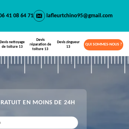
06 41 08 64 71
lafleurtchino95@gmail.com
Devis
Devis nettoyage
Devis zingueur
QUI SOMMES-NOUS ?
réparation de
de toiture 13
13
toiture 13
GRATUIT EN MOINS DE 24H