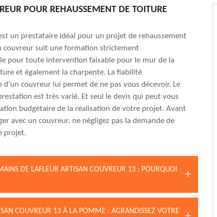
REUR POUR REHAUSSEMENT DE TOITURE
st un prestataire idéal pour un projet de rehaussement
n couvreur suit une formation strictement
le pour toute intervention faisable pour le mur de la
ture et également la charpente. La fiabilité
n d’un couvreur lui permet de ne pas vous décevoir. Le
prestation est très varié. Et seul le devis qui peut vous
mation budgétaire de la réalisation de votre projet. Avant
er avec un couvreur, ne négligez pas la demande de
 projet.
MAINS DE LAFLEUR ARTISAN COUVREUR 13 : POURQUOI
ISAN COUVREUR 13 À LA POMME : AGRANDISSEZ VOTRE