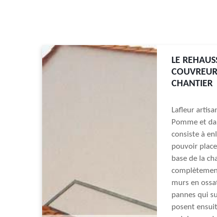
LE REHAUS
COUVREUR 
CHANTIER
Lafleur artis
Pomme et dans
consiste à enl
pouvoir placer
base de la ch
complètement
murs en ossat
pannes qui su
posent ensuite