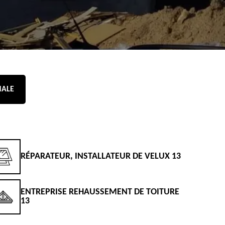
NALE
RÉPARATEUR, INSTALLATEUR DE VELUX 13
D
ENTREPRISE REHAUSSEMENT DE TOITURE
D
13