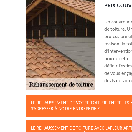
PRIX COUV
Un couvreur e
de toiture. U
professionnel
maison, la toi
d’interventio
prix de cette 
définir l’esti
de vous engag
devis de votre
LE REHAUSSEMENT DE VOTRE TOITURE ENTRE LES 
S’ADRESSER À NOTRE ENTREPRISE ?
LE REHAUSSEMENT DE TOITURE AVEC LAFLEUR ART