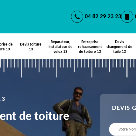
04 82 29 23 23
Réparateur,
Entreprise
Devis
prise de
Devis toiture
installateur de
rehaussement
changement de
ure 13
13
velux 13
de toiture 13
tuile 13
13
DEVIS 
ent de toiture