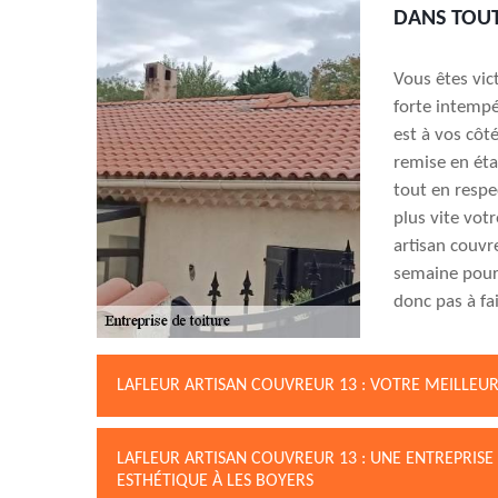
DANS TOUT
Vous êtes vic
forte intempé
est à vos côt
remise en éta
tout en respe
plus vite votr
artisan couvr
semaine pour 
donc pas à fa
LAFLEUR ARTISAN COUVREUR 13 : VOTRE MEILLEUR
LAFLEUR ARTISAN COUVREUR 13 : UNE ENTREPRISE
ESTHÉTIQUE À LES BOYERS