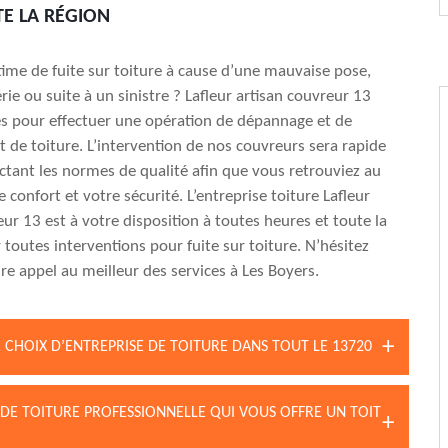
E LA RÉGION
time de fuite sur toiture à cause d’une mauvaise pose,
rie ou suite à un sinistre ? Lafleur artisan couvreur 13
és pour effectuer une opération de dépannage et de
t de toiture. L’intervention de nos couvreurs sera rapide
ctant les normes de qualité afin que vous retrouviez au
e confort et votre sécurité. L’entreprise toiture Lafleur
eur 13 est à votre disposition à toutes heures et toute la
toutes interventions pour fuite sur toiture. N’hésitez
ire appel au meilleur des services à Les Boyers.
 CHOIX D’ENTREPRISE DE TOITURE DANS TOUT LE 13720
 DE TOITURE PROFESSIONNELLE QUI VOUS OFFRE UN TOIT