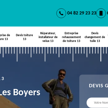
04 82 29 23 23
Réparateur,
Entreprise
Devis
prise de
Devis toiture
installateur de
rehaussement
changement de
ure 13
13
velux 13
de toiture 13
tuile 13
13
DEVIS 
 Les Boyers