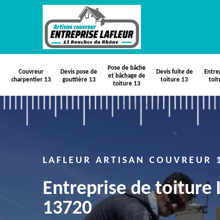
Pose de bâche
Couvreur
Devis pose de
Devis fuite de
Entre
et bâchage de
charpentier 13
gouttière 13
toiture 13
toit
toiture 13
LAFLEUR ARTISAN COUVREUR 
Entreprise de toiture
13720