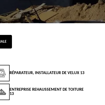
NALE
RÉPARATEUR, INSTALLATEUR DE VELUX 13
D
ENTREPRISE REHAUSSEMENT DE TOITURE
D
13