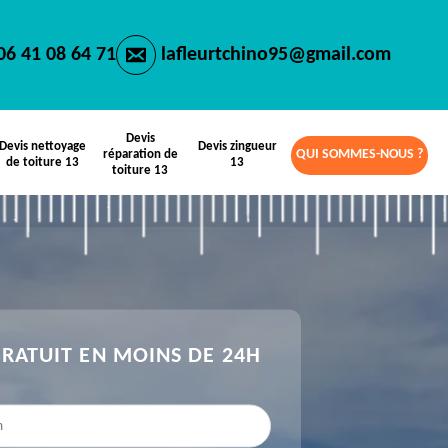
06 41 08 64 71
lafleurtchino95@gmail.com
Devis
Devis nettoyage
Devis zingueur
QUI SOMMES-NOUS ?
réparation de
de toiture 13
13
toiture 13
GRATUIT EN MOINS DE 24H