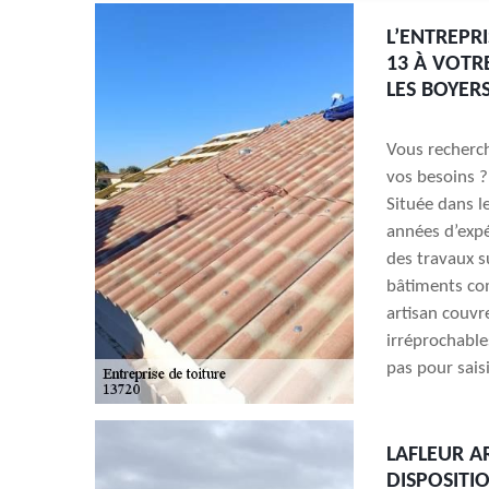
L’ENTREPR
13 À VOTR
LES BOYER
Vous recherch
vos besoins ?
Située dans l
années d’expé
des travaux s
bâtiments co
artisan couvre
irréprochable
pas pour saisi
LAFLEUR A
DISPOSITI