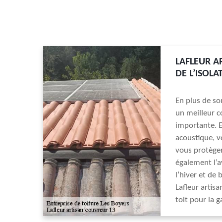
LAFLEUR A
DE L’ISOLA
En plus de so
un meilleur co
importante. E
acoustique, v
vous protèger
également l’a
l’hiver et de
Lafleur artis
toit pour la g