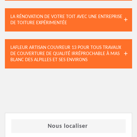
LA RÉNOVATION DE VOTRE TOIT AVEC UNE ENTREPRISE
DE TOITURE EXPÉRIMENTÉE
LAFLEUR ARTISAN COUVREUR 13 POUR TOUS TRAVAUX
DE COUVERTURE DE QUALITÉ IRRÉPROCHABLE À MAS
BLANC DES ALPILLES ET SES ENVIRONS
Nous localiser