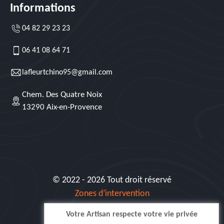
Informations
04 82 29 23 23
06 41 08 64 71
lafleurtchino95@gmail.com
Chem. Des Quatre Noix
13290 Aix-en-Provence
© 2022 - 2026 Tout droit réservé
Zones d’intervention
Votre Artisan respecte votre vie privée
Siret: 515 062 404 000 30