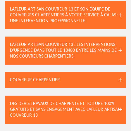
LAFLEUR ARTISAN COUVREUR 13 ET SON ÉQUIPE DE
COUVREURS CHARPENTIERS À VOTRE SERVICE À CALAS :
UNE INTERVENTION PROFESSIONNELLE
LAFLEUR ARTISAN COUVREUR 13 : LES INTERVENTIONS
D’URGENCE DANS TOUT LE 13480 ENTRE LES MAINS DE
NOS COUVREURS CHARPENTIERS
COUVREUR CHARPENTIER
DES DEVIS TRAVAUX DE CHARPENTE ET TOITURE 100%
GRATUITS ET SANS ENGAGEMENT AVEC LAFLEUR ARTISAN
COUVREUR 13