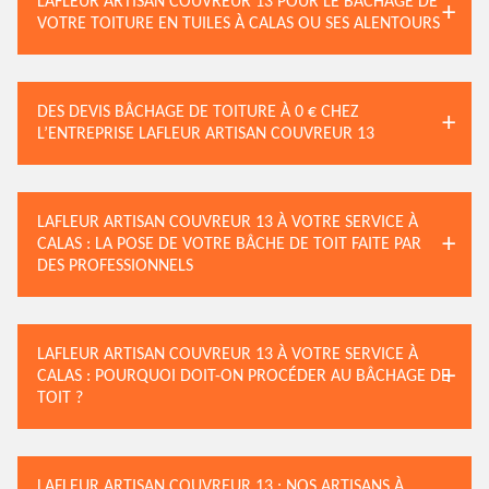
LAFLEUR ARTISAN COUVREUR 13 POUR LE BÂCHAGE DE
VOTRE TOITURE EN TUILES À CALAS OU SES ALENTOURS
DES DEVIS BÂCHAGE DE TOITURE À 0 € CHEZ
L’ENTREPRISE LAFLEUR ARTISAN COUVREUR 13
LAFLEUR ARTISAN COUVREUR 13 À VOTRE SERVICE À
CALAS : LA POSE DE VOTRE BÂCHE DE TOIT FAITE PAR
DES PROFESSIONNELS
LAFLEUR ARTISAN COUVREUR 13 À VOTRE SERVICE À
CALAS : POURQUOI DOIT-ON PROCÉDER AU BÂCHAGE DE
TOIT ?
LAFLEUR ARTISAN COUVREUR 13 : NOS ARTISANS À