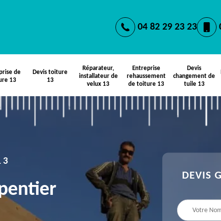
04 82 29 23 23
Réparateur,
Entreprise
Devis
prise de
Devis toiture
installateur de
rehaussement
changement de
ure 13
13
velux 13
de toiture 13
tuile 13
13
DEVIS 
pentier