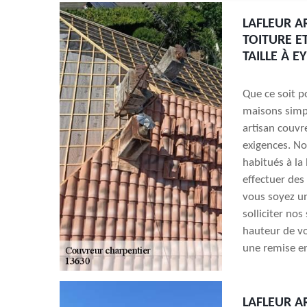
LAFLEUR A
TOITURE E
TAILLE À E
Que ce soit p
maisons simpl
artisan couvr
exigences. No
habitués à la
effectuer des
vous soyez un
solliciter nos
hauteur de vo
une remise en
LAFLEUR A