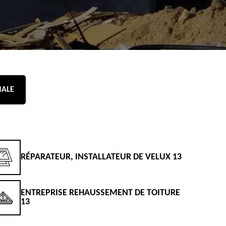
NALE
RÉPARATEUR, INSTALLATEUR DE VELUX 13
D
ENTREPRISE REHAUSSEMENT DE TOITURE
D
13