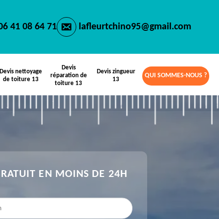
06 41 08 64 71
lafleurtchino95@gmail.com
Devis
Devis nettoyage
Devis zingueur
QUI SOMMES-NOUS ?
réparation de
de toiture 13
13
toiture 13
GRATUIT EN MOINS DE 24H