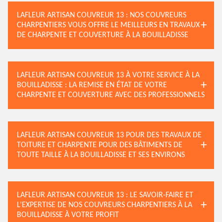
LAFLEUR ARTISAN COUVREUR 13 : NOS COUVREURS
CHARPENTIERS VOUS OFFRE LE MEILLEURS EN TRAVAUX
DE CHARPENTE ET COUVERTURE À LA BOUILLADISSE
LAFLEUR ARTISAN COUVREUR 13 À VOTRE SERVICE À LA
BOUILLADISSE : LA REMISE EN ÉTAT DE VOTRE
CHARPENTE ET COUVERTURE AVEC DES PROFESSIONNELS
LAFLEUR ARTISAN COUVREUR 13 POUR DES TRAVAUX DE
TOITURE ET CHARPENTE POUR DES BÂTIMENTS DE
TOUTE TAILLE À LA BOUILLADISSE ET SES ENVIRONS
LAFLEUR ARTISAN COUVREUR 13 : LE SAVOIR-FAIRE ET
L’EXPERTISE DE NOS COUVREURS CHARPENTIERS À LA
BOUILLADISSE À VOTRE PROFIT