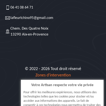
06 41 08 64 71
lafleurtchino95@gmail.com
Chem. Des Quatre Noix
13290 Aix-en-Provence
© 2022 - 2026 Tout droit réservé
Zones d’intervention
Votre Artisan respecte votre vie privée
Siret: 515 062 404 000 30
Pour offrir les meilleures expériences, nous utilisons des
technologies telles que les cookies pour stocker et/ou
accéder aux informations des appareils. Le fait de
consentir à ces technologies nous permettra de traiter des