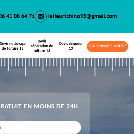
06 41 08 64 71
lafleurtchino95@gmail.com
Devis
Devis nettoyage
Devis zingueur
QUI SOMMES-NOUS ?
réparation de
de toiture 13
13
toiture 13
GRATUIT EN MOINS DE 24H