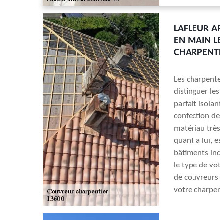
LAFLEUR A
EN MAIN L
CHARPENTE
Les charpent
distinguer les
parfait isolan
confection de
matériau très
quant à lui, e
bâtiments indu
le type de vo
de couvreurs 
votre charpen