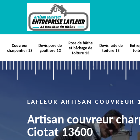
Pose de bâche
Couvreur
Devis pose de
Devis fuite de
Entre
et bâchage de
charpentier 13
gouttière 13
toiture 13
toit
toiture 13
LAFLEUR ARTISAN COUVREUR 
Artisan couvreur char
Ciotat 13600