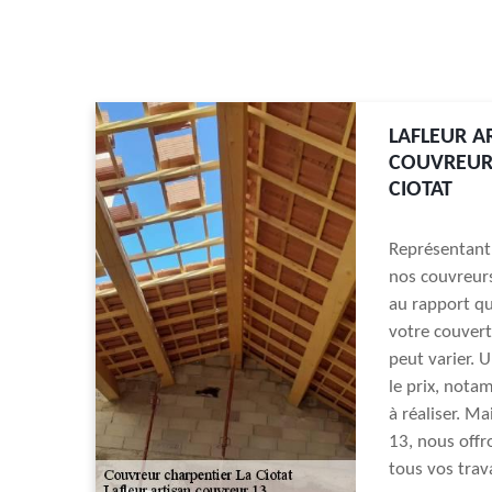
LAFLEUR A
COUVREURS
CIOTAT
Représentant 
nos couvreurs
au rapport qu
votre couvertu
peut varier. 
le prix, notam
à réaliser. Ma
13, nous offro
tous vos trav