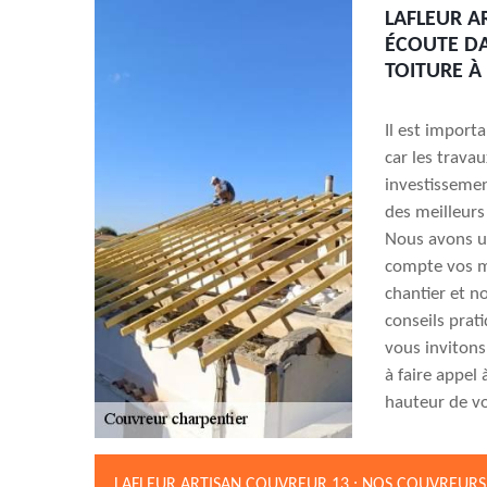
LAFLEUR A
ÉCOUTE DA
TOITURE À 
Il est import
car les trava
investissemen
des meilleurs
Nous avons u
compte vos m
chantier et n
conseils prat
vous invitons
à faire appel 
hauteur de vo
LAFLEUR ARTISAN COUVREUR 13 : NOS COUVREURS