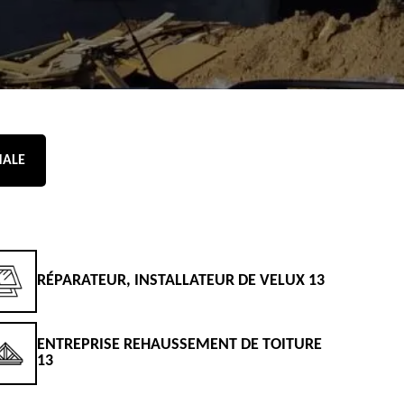
NALE
RÉPARATEUR, INSTALLATEUR DE VELUX 13
D
ENTREPRISE REHAUSSEMENT DE TOITURE
D
13