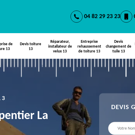
04 82 29 23 23
Réparateur,
Entreprise
Devis
prise de
Devis toiture
installateur de
rehaussement
changement de
ure 13
13
velux 13
de toiture 13
tuile 13
13
DEVIS 
pentier La