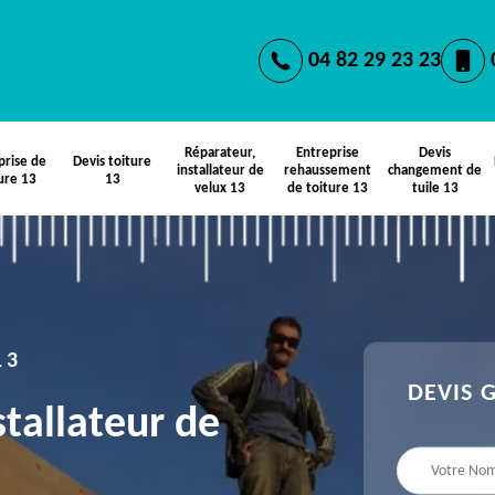
04 82 29 23 23
Réparateur,
Entreprise
Devis
prise de
Devis toiture
installateur de
rehaussement
changement de
ure 13
13
velux 13
de toiture 13
tuile 13
13
DEVIS 
stallateur de