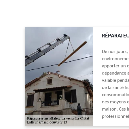
RÉPARATEU
De nos jours,
environnement
apporter un c
dépendance av
valable pendan
de la santé h
consommation 
des moyens ef
maison. Ces 
professionnel