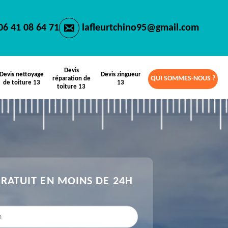
06 41 08 64 71
lafleurtchino95@gmail.com
Devis
Devis nettoyage
Devis zingueur
QUI SOMMES-NOUS ?
réparation de
de toiture 13
13
toiture 13
GRATUIT EN MOINS DE 24H