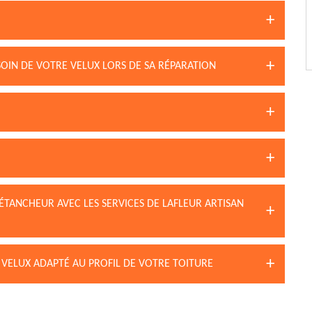
OIN DE VOTRE VELUX LORS DE SA RÉPARATION
ÉTANCHEUR AVEC LES SERVICES DE LAFLEUR ARTISAN
 VELUX ADAPTÉ AU PROFIL DE VOTRE TOITURE