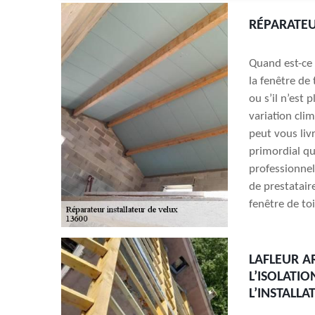
RÉPARATEU
Quand est-ce 
la fenêtre de
ou s’il n’est 
variation cli
peut vous livr
primordial qu
professionne
de prestatair
fenêtre de toi
LAFLEUR A
L’ISOLATI
L’INSTALL