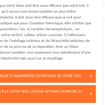
e votre Velux doit être aussi efficace que votre toit, il
 qu’il assure une bonne isolation en plus d’être
étanche. Il doit donc être efficace que ce soit pour
oustique que pour l’isolation thermique. Afin d’éviter que
s poussières, l’air, la variation de température… ne
 votre confort, Lafleur artisan couvreur 13 effectuera
on de l’habillage intérieur et de l’étanchéité extérieur de
ors de sa pose ou de sa réparation. Avec un Velux
bonne isolation, non seulement vous bénéficierez d’une
l’électricité mais aussi sur le chauffage.
VELUX ET AUGMENTEZ L’ESTHÉTIQUE DE VOTRE TOIT
X À LA CIOTAT AVEC LAFLEUR ARTISAN COUVREUR 13 :