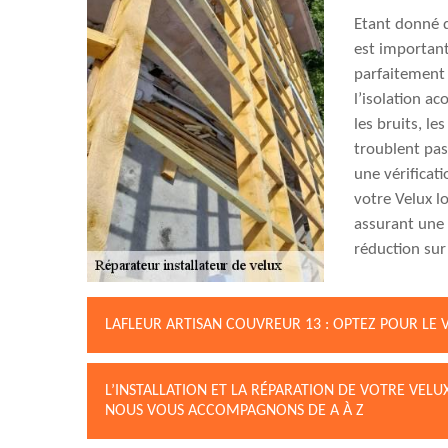
Etant donné qu
est important
parfaitement 
l’isolation ac
les bruits, le
troublent pas
une vérificati
votre Velux l
assurant une 
réduction sur 
LAFLEUR ARTISAN COUVREUR 13 : OPTEZ POUR LE 
L’INSTALLATION ET LA RÉPARATION DE VOTRE VELU
NOUS VOUS ACCOMPAGNONS DE A À Z