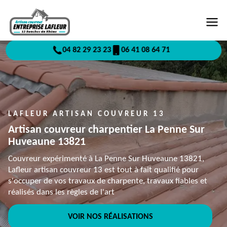
04 82 29 23 23
06 41 08 64 71
LAFLEUR ARTISAN COUVREUR 13
Artisan couvreur charpentier La Penne Sur
Huveaune 13821
Couvreur expérimenté à La Penne Sur Huveaune 13821,
Lafleur artisan couvreur 13 est tout à fait qualifié pour
s'occuper de vos travaux de charpente, travaux fiables et
réalisés dans les règles de l'art
VOIR NOS RÉALISATIONS