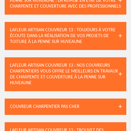
PENNE SUR HUVEAUNE : LA REMISE EN ÉTAT DE VOTRE
CHARPENTE ET COUVERTURE AVEC DES PROFESSIONNELS
LAFLEUR ARTISAN COUVREUR 13 : TOUJOURS À VOTRE
ÉCOUTE DANS LA RÉALISATION DE VOS PROJETS DE
TOITURE À LA PENNE SUR HUVEAUNE
LAFLEUR ARTISAN COUVREUR 13 : NOS COUVREURS
CHARPENTIERS VOUS OFFRE LE MEILLEURS EN TRAVAUX
DE CHARPENTE ET COUVERTURE À LA PENNE SUR
HUVEAUNE
COUVREUR CHARPENTIER PAS CHER
LAFLEUR ARTISAN COUVREUR 13 : TROUVEZ DES