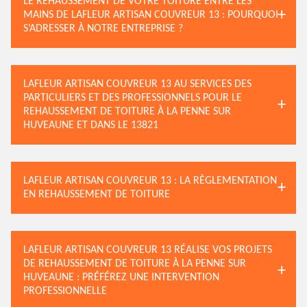
LE REHAUSSEMENT DE VOTRE TOITURE ENTRE LES
MAINS DE LAFLEUR ARTISAN COUVREUR 13 : POURQUOI
S’ADRESSER À NOTRE ENTREPRISE ?
LAFLEUR ARTISAN COUVREUR 13 AU SERVICES DES
PARTICULIERS ET DES PROFESSIONNELS POUR LE
REHAUSSEMENT DE TOITURE À LA PENNE SUR
HUVEAUNE ET DANS LE 13821
LAFLEUR ARTISAN COUVREUR 13 : LA RÈGLEMENTATION
EN REHAUSSEMENT DE TOITURE
LAFLEUR ARTISAN COUVREUR 13 RÉALISE VOS PROJETS
DE REHAUSSEMENT DE TOITURE À LA PENNE SUR
HUVEAUNE : PRÉFÉREZ UNE INTERVENTION
PROFESSIONNELLE