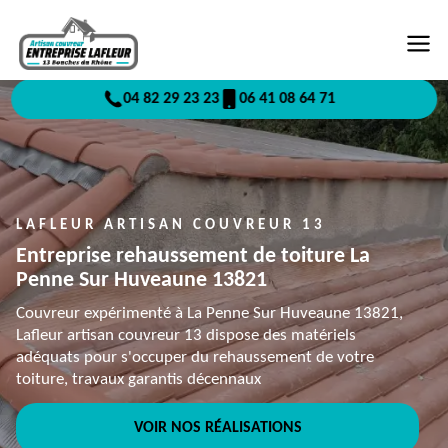
04 82 29 23 23
06 41 08 64 71
LAFLEUR ARTISAN COUVREUR 13
Entreprise rehaussement de toiture La
Penne Sur Huveaune 13821
Couvreur expérimenté à La Penne Sur Huveaune 13821,
Lafleur artisan couvreur 13 dispose des matériels
adéquats pour s'occuper du rehaussement de votre
toiture, travaux garantis décennaux
VOIR NOS RÉALISATIONS