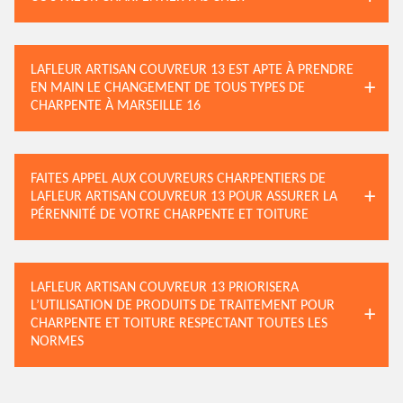
LAFLEUR ARTISAN COUVREUR 13 EST APTE À PRENDRE
EN MAIN LE CHANGEMENT DE TOUS TYPES DE
CHARPENTE À MARSEILLE 16
FAITES APPEL AUX COUVREURS CHARPENTIERS DE
LAFLEUR ARTISAN COUVREUR 13 POUR ASSURER LA
PÉRENNITÉ DE VOTRE CHARPENTE ET TOITURE
LAFLEUR ARTISAN COUVREUR 13 PRIORISERA
L’UTILISATION DE PRODUITS DE TRAITEMENT POUR
CHARPENTE ET TOITURE RESPECTANT TOUTES LES
NORMES