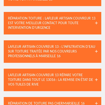
RÉPARATION TOITURE : LAFLEUR ARTISAN COUVREUR 13
EST VOTRE MEILLEUR CONTACT POUR TOUTE
INTERVENTION D’URGENCE
LAFLEUR ARTISAN COUVREUR 13 : L’INFILTRATION D’EAU
SUR TOITURE TRAITÉE PAR NOS COUVREURS
PROFESSIONNELS À MARSEILLE 16
LAFLEUR ARTISAN COUVREUR 13 RÉPARE VOTRE
TOITURE DANS TOUT LE 13016 : LA REMISE EN ÉTAT DE
VOS TUILES DE RIVE
RÉPARATION DE TOITURE PAS CHERMARSEILLE 16