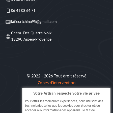
06 41 08 64 71
lafleurtchino95@gmail.com
Chem. Des Quatre Noix
13290 Aix-en-Provence
© 2022 - 2026 Tout droit réservé
Zones d’intervention
Votre Artisan respecte votre vie privée
Siret: 515 062 404 000 30
Pour offrir les meilleures expériences, nous utilisons des
technologies telles que les cookies pour stocker et/ou
accéder aux informations des appareils. Le fait de