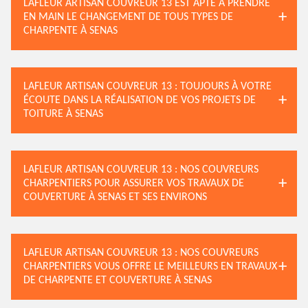
LAFLEUR ARTISAN COUVREUR 13 EST APTE À PRENDRE
EN MAIN LE CHANGEMENT DE TOUS TYPES DE
CHARPENTE À SENAS
LAFLEUR ARTISAN COUVREUR 13 : TOUJOURS À VOTRE
ÉCOUTE DANS LA RÉALISATION DE VOS PROJETS DE
TOITURE À SENAS
LAFLEUR ARTISAN COUVREUR 13 : NOS COUVREURS
CHARPENTIERS POUR ASSURER VOS TRAVAUX DE
COUVERTURE À SENAS ET SES ENVIRONS
LAFLEUR ARTISAN COUVREUR 13 : NOS COUVREURS
CHARPENTIERS VOUS OFFRE LE MEILLEURS EN TRAVAUX
DE CHARPENTE ET COUVERTURE À SENAS