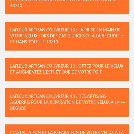
ET L’INSTALLATION DE VOTRE VELUX DANS LE TOUT LE
13710
LAFLEUR ARTISAN COUVREUR 13 : LA PRISE EN MAIN DE
VOTRE VELUX LORS DES CAS D’URGENCE À LA BEGUDE
ET DANS TOUT LE 13710
LAFLEUR ARTISAN COUVREUR 13 : OPTEZ POUR LE VELUX
ET AUGMENTEZ L’ESTHÉTIQUE DE VOTRE TOIT
LAFLEUR ARTISAN COUVREUR 13 : DES ARTISANS
AGUERRIS POUR LA RÉPARATION DE VOTRE VELUX À LA
BEGUDE
L’INSTALLATION ET LA RÉPARATION DE VOTRE VELUX À LA