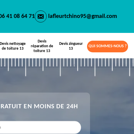
06 41 08 64 71
lafleurtchino95@gmail.com
Devis
Devis nettoyage
Devis zingueur
QUI SOMMES-NOUS ?
réparation de
de toiture 13
13
toiture 13
GRATUIT EN MOINS DE 24H