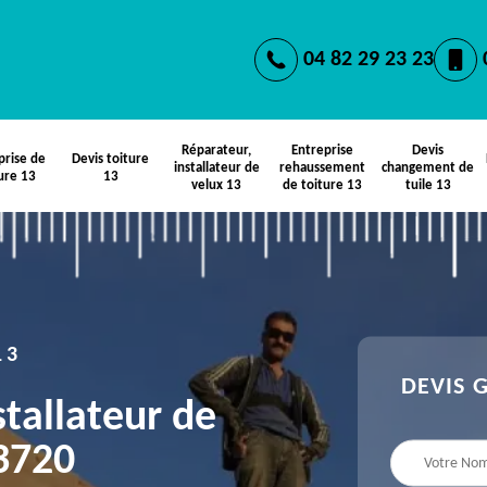
04 82 29 23 23
Réparateur,
Entreprise
Devis
prise de
Devis toiture
installateur de
rehaussement
changement de
ure 13
13
velux 13
de toiture 13
tuile 13
13
DEVIS 
stallateur de
13720