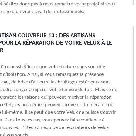
N’hésitez donc pas à nous remettre votre projet si vous
erche d’un vrai travail de professionnels.
RTISAN COUVREUR 13 : DES ARTISANS
POUR LA RÉPARATION DE VOTRE VELUX À LE
ER
 être aussi efficace que votre toiture dans son rôle
t d’isolation. Ainsi, si vous remarquez la présence
’eau, de brise d’air ou si les bruitages extérieurs sont
l faudra songer à repérer votre fenêtre de toit. Mais ce ne
uement les raisons qui peuvent motiver la réparation
n effet, les problèmes peuvent provenir du mécanisme
e lui-même. Il se peut que votre Velux ne puisse s’ouvrir
r. Dans tous les cas, vous pouvez faire confiance à
an couvreur 13 et son équipe de réparateurs de Velux
 à vos soucis.