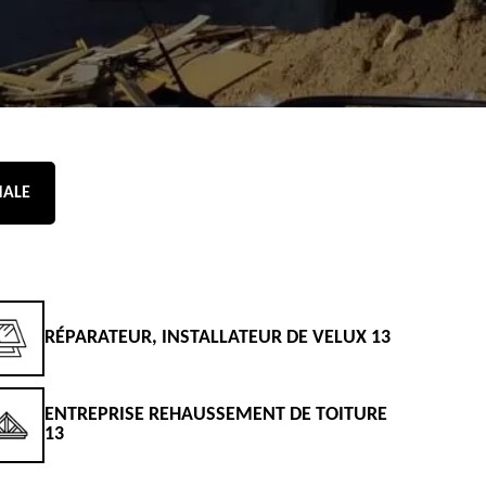
NALE
RÉPARATEUR, INSTALLATEUR DE VELUX 13
D
ENTREPRISE REHAUSSEMENT DE TOITURE
D
13