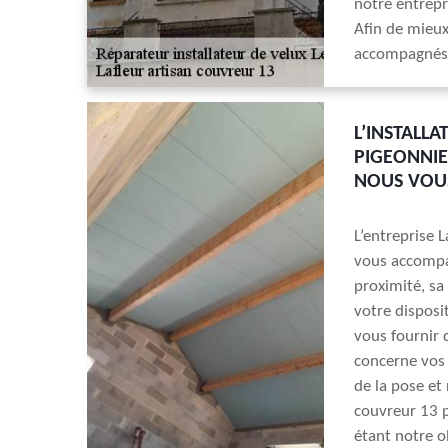
notre entrepr
Afin de mieux
accompagnés 
L’INSTALLA
PIGEONNIE
NOUS VOU
L’entreprise 
vous accompag
proximité, sa
votre disposit
vous fournir 
concerne vos p
de la pose et 
couvreur 13 p
étant notre o