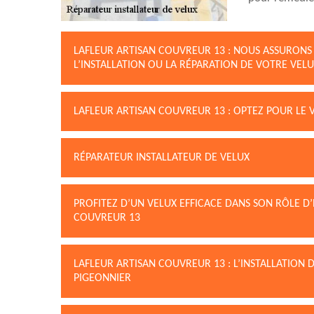
LAFLEUR ARTISAN COUVREUR 13 : NOUS ASSURONS
L’INSTALLATION OU LA RÉPARATION DE VOTRE VEL
LAFLEUR ARTISAN COUVREUR 13 : OPTEZ POUR LE 
RÉPARATEUR INSTALLATEUR DE VELUX
PROFITEZ D’UN VELUX EFFICACE DANS SON RÔLE D’
COUVREUR 13
LAFLEUR ARTISAN COUVREUR 13 : L’INSTALLATION 
PIGEONNIER