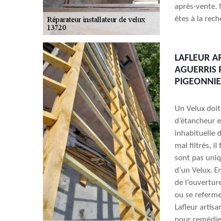
après-vente. 
êtes à la rech
LAFLEUR A
AGUERRIS 
PIGEONNI
Un Velux doit
d’étancheur e
inhabituelle d
mal filtrés, i
sont pas uniq
d’un Velux. E
de l’ouvertur
ou se referme
Lafleur artis
pour remédier