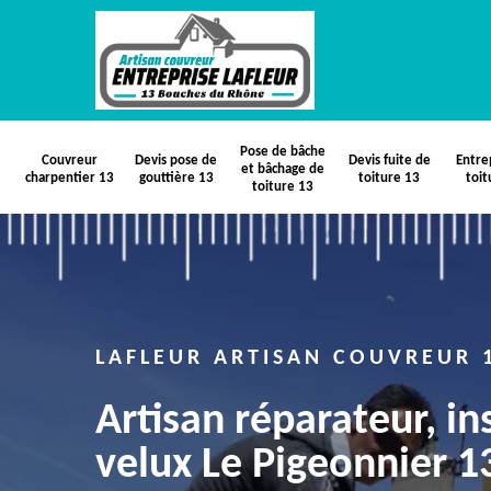
Pose de bâche
Couvreur
Devis pose de
Devis fuite de
Entre
et bâchage de
charpentier 13
gouttière 13
toiture 13
toit
toiture 13
LAFLEUR ARTISAN COUVREUR 
Artisan réparateur, in
velux Le Pigeonnier 