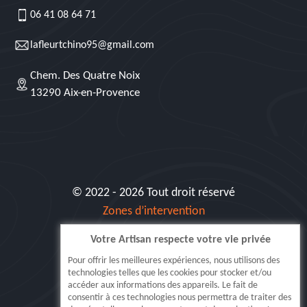
06 41 08 64 71
lafleurtchino95@gmail.com
Chem. Des Quatre Noix
13290 Aix-en-Provence
© 2022 - 2026 Tout droit réservé
Zones d’intervention
Votre Artisan respecte votre vie privée
Siret: 515 062 404 000 30
Pour offrir les meilleures expériences, nous utilisons des
technologies telles que les cookies pour stocker et/ou
accéder aux informations des appareils. Le fait de
consentir à ces technologies nous permettra de traiter des