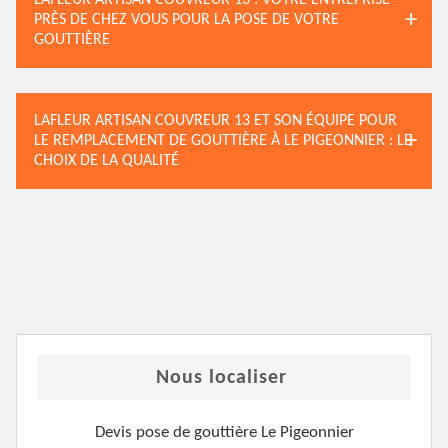
LAFLEUR ARTISAN COUVREUR 13 : VOTRE ENTREPRISE
PRÈS DE CHEZ VOUS POUR LA POSE DE VOTRE
GOUTTIÈRE
LAFLEUR ARTISAN COUVREUR 13 ET SON ÉQUIPE POUR
LE REMPLACEMENT DE GOUTTIÈRE À LE PIGEONNIER : LE
CHOIX DE LA QUALITÉ
Nous localiser
Devis pose de gouttière Le Pigeonnier