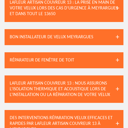
LAFLEUR ARTISAN COUVREUR 13 : LA PRISE EN MAIN DE
VOTRE VELUX LORS DES CAS D’URGENCE À MEYRARGUES
ET DANS TOUT LE 13650
BON INSTALLATEUR DE VELUX MEYRARGUES
RÉPARATEUR DE FENÊTRE DE TOIT
LAFLEUR ARTISAN COUVREUR 13 : NOUS ASSURONS
L’ISOLATION THERMIQUE ET ACOUSTIQUE LORS DE
L’INSTALLATION OU LA RÉPARATION DE VOTRE VELUX
DES INTERVENTIONS RÉPARATION VELUX EFFICACES ET
RAPIDES PAR LAFLEUR ARTISAN COUVREUR 13 À