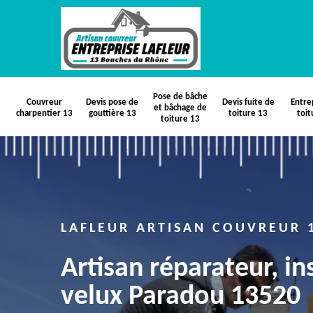
Pose de bâche
Couvreur
Devis pose de
Devis fuite de
Entre
et bâchage de
charpentier 13
gouttière 13
toiture 13
toit
toiture 13
LAFLEUR ARTISAN COUVREUR 
Artisan réparateur, in
velux Paradou 13520