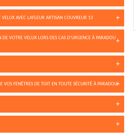
E VELUX AVEC LAFLEUR ARTISAN COUVREUR 13
IN DE VOTRE VELUX LORS DES CAS D’URGENCE À PARADOU
DE VOS FENÊTRES DE TOIT EN TOUTE SÉCURITÉ À PARADOU