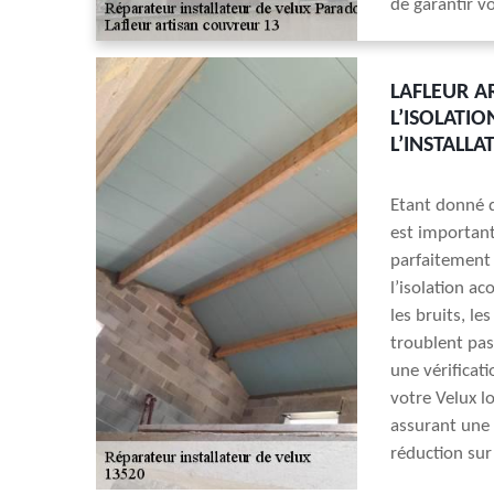
de garantir vo
LAFLEUR A
L’ISOLATI
L’INSTALL
Etant donné qu
est important
parfaitement 
l’isolation ac
les bruits, le
troublent pas
une vérificati
votre Velux l
assurant une 
réduction sur 