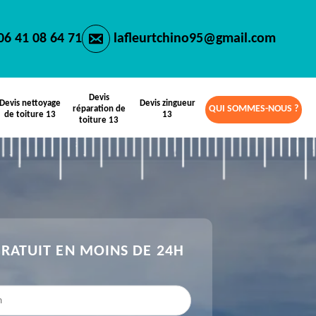
06 41 08 64 71
lafleurtchino95@gmail.com
Devis
Devis nettoyage
Devis zingueur
QUI SOMMES-NOUS ?
réparation de
de toiture 13
13
toiture 13
GRATUIT EN MOINS DE 24H