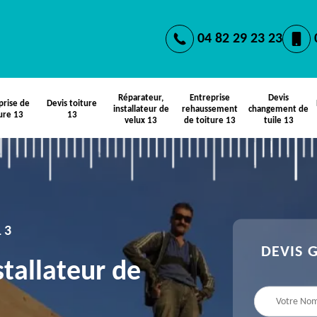
04 82 29 23 23
Réparateur,
Entreprise
Devis
prise de
Devis toiture
installateur de
rehaussement
changement de
ure 13
13
velux 13
de toiture 13
tuile 13
13
DEVIS 
stallateur de