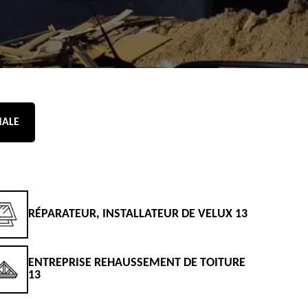
NALE
RÉPARATEUR, INSTALLATEUR DE VELUX 13
D
ENTREPRISE REHAUSSEMENT DE TOITURE
D
13