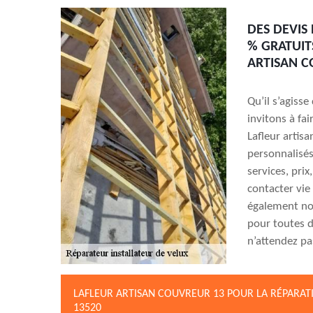
DES DEVIS
% GRATUIT
ARTISAN C
Qu’il s’agiss
invitons à fa
Lafleur artis
personnalisé
services, pri
contacter vie
également nou
pour toutes d
n’attendez pa
LAFLEUR ARTISAN COUVREUR 13 POUR LA RÉPARATI
13520