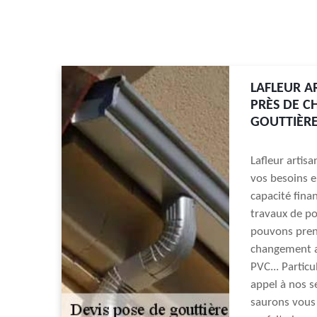
LAFLEUR A
PRÈS DE C
GOUTTIÈR
Lafleur artisa
vos besoins en
capacité fina
travaux de po
pouvons prend
changement ai
PVC... Particu
appel à nos s
saurons vous 