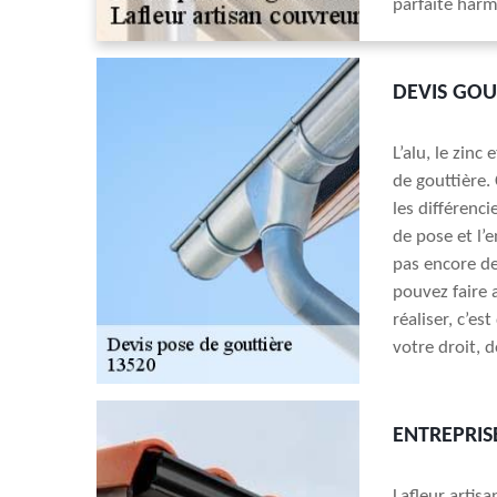
parfaite harm
DEVIS GOUT
L’alu, le zinc
de gouttière.
les différencie
de pose et l’e
pas encore de
pouvez faire 
réaliser, c’e
votre droit, 
ENTREPRIS
Lafleur artis