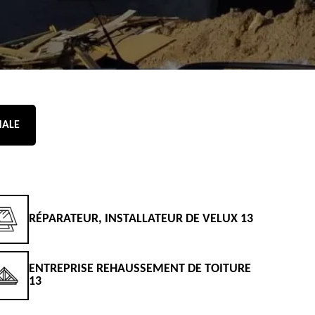
NALE
RÉPARATEUR, INSTALLATEUR DE VELUX 13
D
ENTREPRISE REHAUSSEMENT DE TOITURE
D
13