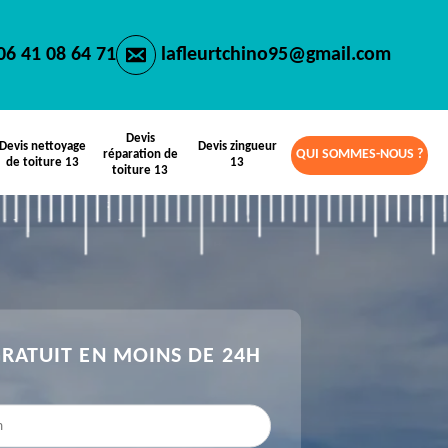
06 41 08 64 71
lafleurtchino95@gmail.com
Devis
Devis nettoyage
Devis zingueur
QUI SOMMES-NOUS ?
réparation de
de toiture 13
13
toiture 13
GRATUIT EN MOINS DE 24H