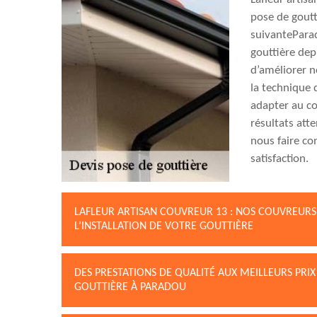
pose de goutt
suivantePara
gouttière dep
d’améliorer n
la technique 
adapter au c
résultats att
nous faire co
satisfaction.
LAFLEUR ARTISAN COUVREUR 13 : NOS COUVREURS
L’INSTALLATION DE VOTRE GOUTTIÈRE
DES PRESTATIONS DE QUALITÉ AUX MEILLEURS PRI
GOUTTIÈRE À PARADOU