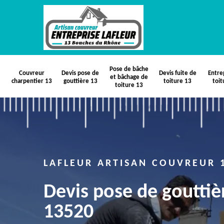
Pose de bâche
Couvreur
Devis pose de
Devis fuite de
Entre
et bâchage de
charpentier 13
gouttière 13
toiture 13
toit
toiture 13
LAFLEUR ARTISAN COUVREUR 
Devis pose de goutti
13520