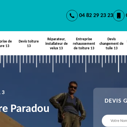
04 82 29 23 23
Réparateur,
Entreprise
Devis
prise de
Devis toiture
installateur de
rehaussement
changement de
ure 13
13
velux 13
de toiture 13
tuile 13
13
DEVIS 
ère Paradou