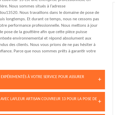
ière. Nous sommes situés à l’adresse
dou13520. Nous travaillons dans le domaine de pose de
uis longtemps. Et durant ce temps, nous ne cessons pas
otre performance professionnelle. Nous mettons à jour
de pose de la gouttière afin que cette pièce puisse
ontexte environnemental et répond absolument aux
endus des clients. Nous vous prions de ne pas hésiter à
nfiance. Parce que nous sommes prêts à garantir votre
 EXPÉRIMENTÉS À VOTRE SERVICE POUR ASSURER
X AVEC LAFLEUR ARTISAN COUVREUR 13 POUR LA POSE DE