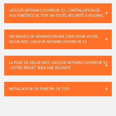
LAFLEUR ARTISAN COUVREUR 13 : L’INSTALLATION DE
VOS FENÊTRES DE TOIT EN TOUTE SÉCURITÉ À ROGNAC
UN SERVICE DE RÉPARATION PAS CHER POUR VOTRE
VELUX AVEC LAFLEUR ARTISAN COUVREUR 13
LA POSE DE VELUX AVEC LAFLEUR ARTISAN COUVREUR 13
: VOTRE PROJET SERA UNE RÉUSSITE
INSTALLATEUR DE FENÊTRE DE TOIT