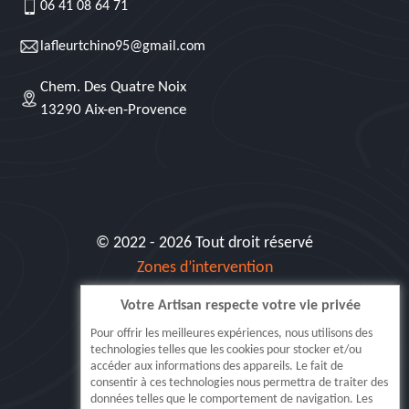
06 41 08 64 71
lafleurtchino95@gmail.com
Chem. Des Quatre Noix
13290 Aix-en-Provence
© 2022 - 2026 Tout droit réservé
Zones d’intervention
Votre Artisan respecte votre vie privée
Siret: 515 062 404 000 30
Pour offrir les meilleures expériences, nous utilisons des
technologies telles que les cookies pour stocker et/ou
accéder aux informations des appareils. Le fait de
consentir à ces technologies nous permettra de traiter des
données telles que le comportement de navigation. Les