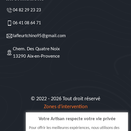
04 82 29 23 23
06 41 08 64 71
lafleurtchino95@gmail.com
Chem. Des Quatre Noix
13290 Aix-en-Provence
© 2022 - 2026 Tout droit réservé
Zones d’intervention
Votre Artisan respecte votre vie privée
Siret: 515 062 404 000 30
Pour offrir les meilleures expériences, nous utilisons des