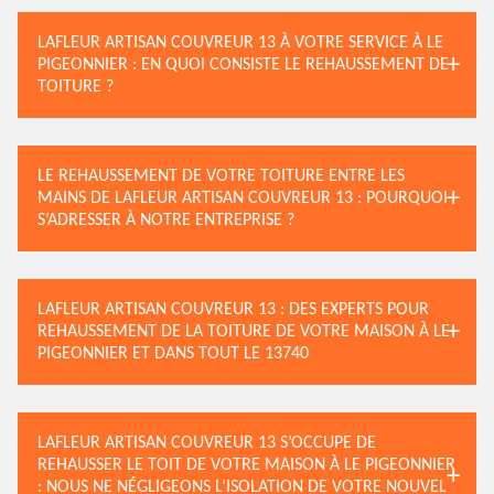
LAFLEUR ARTISAN COUVREUR 13 À VOTRE SERVICE À LE
PIGEONNIER : EN QUOI CONSISTE LE REHAUSSEMENT DE
TOITURE ?
LE REHAUSSEMENT DE VOTRE TOITURE ENTRE LES
MAINS DE LAFLEUR ARTISAN COUVREUR 13 : POURQUOI
S’ADRESSER À NOTRE ENTREPRISE ?
LAFLEUR ARTISAN COUVREUR 13 : DES EXPERTS POUR
REHAUSSEMENT DE LA TOITURE DE VOTRE MAISON À LE
PIGEONNIER ET DANS TOUT LE 13740
LAFLEUR ARTISAN COUVREUR 13 S’OCCUPE DE
REHAUSSER LE TOIT DE VOTRE MAISON À LE PIGEONNIER
: NOUS NE NÉGLIGEONS L’ISOLATION DE VOTRE NOUVEL