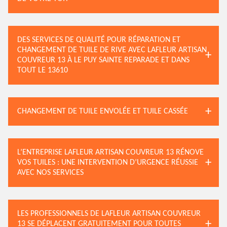
DES SERVICES DE QUALITÉ POUR RÉPARATION ET
CHANGEMENT DE TUILE DE RIVE AVEC LAFLEUR ARTISAN
COUVREUR 13 À LE PUY SAINTE REPARADE ET DANS
TOUT LE 13610
CHANGEMENT DE TUILE ENVOLÉE ET TUILE CASSÉE
L’ENTREPRISE LAFLEUR ARTISAN COUVREUR 13 RÉNOVE
VOS TUILES : UNE INTERVENTION D’URGENCE RÉUSSIE
AVEC NOS SERVICES
LES PROFESSIONNELS DE LAFLEUR ARTISAN COUVREUR
13 SE DÉPLACENT GRATUITEMENT POUR TOUTES