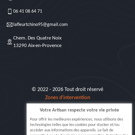
06 41 08 64 71
lafleurtchino95@gmail.com
Chem. Des Quatre Noix
13290 Aix-en-Provence
© 2022 - 2026 Tout droit réservé
Zones d’intervention
Votre Artisan respecte votre vie privée
Siret: 515 062 404 000 30
Pour offrir les meilleures expériences, nous utilisons des
technologies telles que les cookies pour stocker et/ou
accéder aux informations des appareils. Le fait de