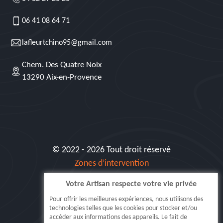
06 41 08 64 71
lafleurtchino95@gmail.com
Chem. Des Quatre Noix
13290 Aix-en-Provence
© 2022 - 2026 Tout droit réservé
Zones d’intervention
Votre Artisan respecte votre vie privée
Siret: 515 062 404 000 30
Pour offrir les meilleures expériences, nous utilisons des
technologies telles que les cookies pour stocker et/ou
accéder aux informations des appareils. Le fait de