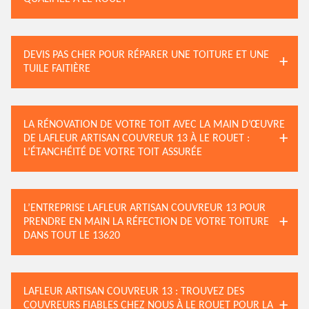
DEVIS PAS CHER POUR RÉPARER UNE TOITURE ET UNE
TUILE FAITIÈRE
LA RÉNOVATION DE VOTRE TOIT AVEC LA MAIN D’ŒUVRE
DE LAFLEUR ARTISAN COUVREUR 13 À LE ROUET :
L’ÉTANCHÉITÉ DE VOTRE TOIT ASSURÉE
L’ENTREPRISE LAFLEUR ARTISAN COUVREUR 13 POUR
PRENDRE EN MAIN LA RÉFECTION DE VOTRE TOITURE
DANS TOUT LE 13620
LAFLEUR ARTISAN COUVREUR 13 : TROUVEZ DES
COUVREURS FIABLES CHEZ NOUS À LE ROUET POUR LA