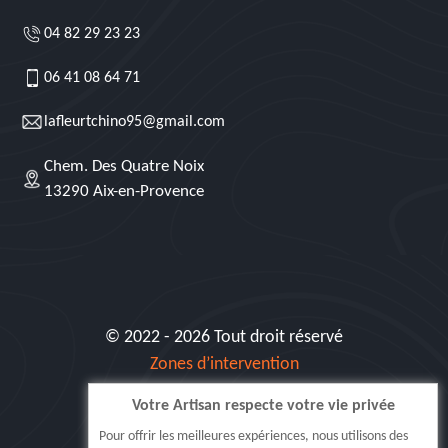
04 82 29 23 23
06 41 08 64 71
lafleurtchino95@gmail.com
Chem. Des Quatre Noix
13290 Aix-en-Provence
© 2022 - 2026 Tout droit réservé
Zones d’intervention
Votre Artisan respecte votre vie privée
Siret: 515 062 404 000 30
Pour offrir les meilleures expériences, nous utilisons des